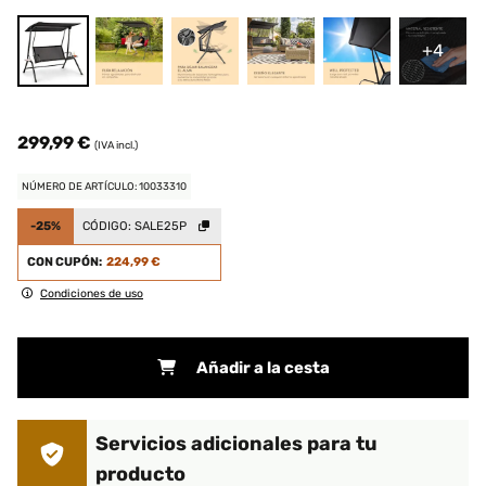
+4
299,99 €
(IVA incl.)
NÚMERO DE ARTÍCULO: 10033310
-25%
CÓDIGO:
SALE25P
CON CUPÓN:
224,99 €
Condiciones de uso
Añadir a la cesta
Servicios adicionales para tu
producto