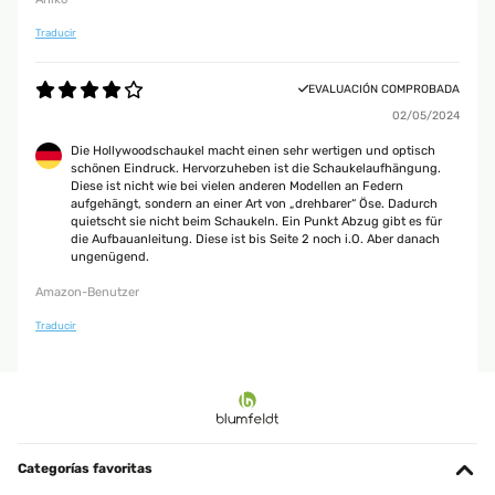
Traducir
EVALUACIÓN COMPROBADA
02/05/2024
Die Hollywoodschaukel macht einen sehr wertigen und optisch
schönen Eindruck. Hervorzuheben ist die Schaukelaufhängung.
Diese ist nicht wie bei vielen anderen Modellen an Federn
aufgehängt, sondern an einer Art von „drehbarer“ Öse. Dadurch
quietscht sie nicht beim Schaukeln. Ein Punkt Abzug gibt es für
die Aufbauanleitung. Diese ist bis Seite 2 noch i.O. Aber danach
ungenügend.
Amazon-Benutzer
Traducir
Categorías favoritas