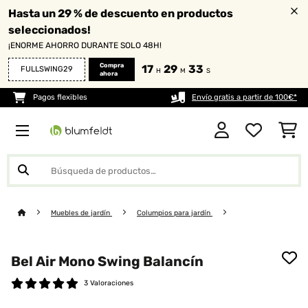
Hasta un 29 % de descuento en productos
seleccionados!
¡ENORME AHORRO DURANTE SOLO 48H!
Compra
17
29
31
FULLSWING29
H
M
S
ahora
Pagos flexibles
Envío gratis a partir de 100€*
Muebles de jardín
Columpios para jardín
Bel Air Mono Swing Balancín
3 Valoraciones