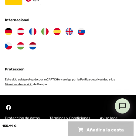
02/01/2024
Délais de livraison respectés...matériel en bon état et
correspondant aux photos. je suis ravie et remercie l'équipe...
Internacional
bonne et heureuse année à tous !
Utilisateur d'Amazon
Traducir
EVALUACIÓN COMPROBADA
15/12/2023
Protección
TRES BEAU JE RCOMMANCE
Este sitio está protegido por reCAPTCHA y se rige por la
Política de privacidad
y los
Términos de servicio
de Google.
Utilisateur d'Amazon
Traducir
EVALUACIÓN COMPROBADA
01/11/2023
Protección de datos
Términos y Condiciones
Aviso legal
155,99 €
Produit robuste de qualité
Añadir a la cesta
Copyright © 2026 Blumfeldt. All rights reserved