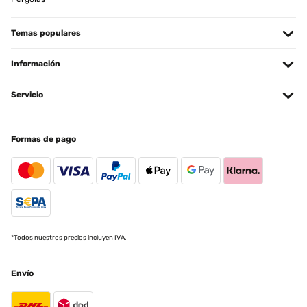
Premier barbecue de l’année ! Ce brasero est esthétique, large,
facile à monter! J’ai juste renforcé les pieds par de petites visses
autoforantes ! La hauteur de cuisson est plus haute que les
Temas populares
barbecues traditionnels et j’ai rajouté mon ancienne grille pour
éviter de faire tomber les saucisses je conseille aussi de le nettoyer
à chaque utilisation et bâche de protection. Ensuite je verrai la
Información
qualité du fond après beaucoup d’utilisations (1 an) . J’espère que
se commentaire vous sera utile ! A dans 1 an!!!!!
Servicio
Utilisateur d'Amazon
Traducir
Formas de pago
EVALUACIÓN COMPROBADA
11/01/2024
He tenido que contactar con el vendedor en dos ocasiones y sus
respuestas han sido súper rápidas y satisfactorias. Muy
agradecida.
Usuario/a de amazon
*Todos nuestros precios incluyen IVA.
Traducir
Envío
EVALUACIÓN COMPROBADA