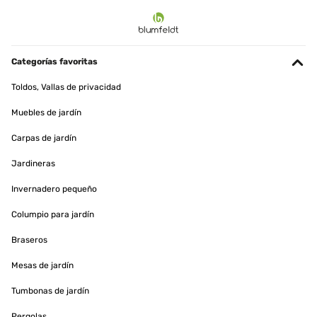
EVALUACIÓN COMPROBADA
24/11/2024
Sehr guter Service, da der Ascherost fehlte. Im Garten klasse und
nach dem Stockbrot Deckel rauf herrlich
Categorías favoritas
Amazon-Benutzer
Toldos, Vallas de privacidad
Traducir
Muebles de jardín
Carpas de jardín
EVALUACIÓN COMPROBADA
15/05/2024
Jardineras
Conforme à la description, très stylé, à voir à l'usage.
Invernadero pequeño
Utilisateur d'Amazon
Columpio para jardín
Traducir
Braseros
Mesas de jardín
EVALUACIÓN COMPROBADA
08/04/2024
Tumbonas de jardín
Le produit multimédia n'a pas pu être chargé. Bonjour à tous!
Pergolas