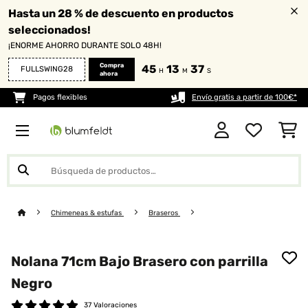
Hasta un 28 % de descuento en productos
seleccionados!
¡ENORME AHORRO DURANTE SOLO 48H!
Compra
45
13
36
FULLSWING28
H
M
S
ahora
Pagos flexibles
Envío gratis a partir de 100€*
Chimeneas & estufas
Braseros
Nolana 71cm Bajo Brasero con parrilla
Negro
37 Valoraciones