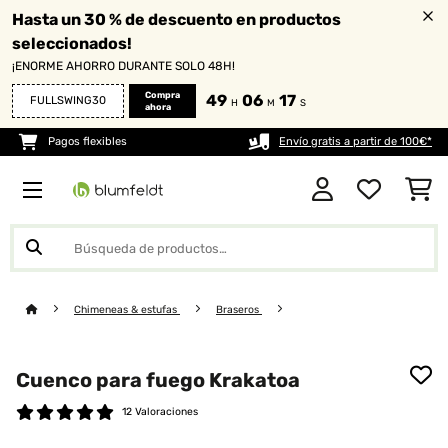
Hasta un 30 % de descuento en productos
seleccionados!
¡ENORME AHORRO DURANTE SOLO 48H!
Compra
49
06
15
FULLSWING30
H
M
S
ahora
Pagos flexibles
Envío gratis a partir de 100€*
Chimeneas & estufas
Braseros
Cuenco para fuego Krakatoa
12 Valoraciones