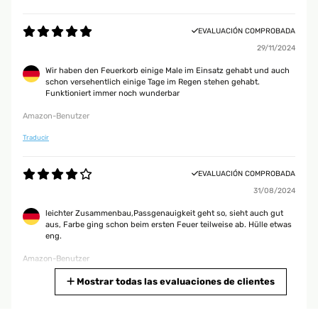
EVALUACIÓN COMPROBADA
29/11/2024
Wir haben den Feuerkorb einige Male im Einsatz gehabt und auch
schon versehentlich einige Tage im Regen stehen gehabt.
Funktioniert immer noch wunderbar
Amazon-Benutzer
Traducir
EVALUACIÓN COMPROBADA
31/08/2024
leichter Zusammenbau,Passgenauigkeit geht so, sieht auch gut
aus, Farbe ging schon beim ersten Feuer teilweise ab. Hülle etwas
eng.
Amazon-Benutzer
Traducir
Mostrar todas las evaluaciones de clientes
EVALUACIÓN COMPROBADA