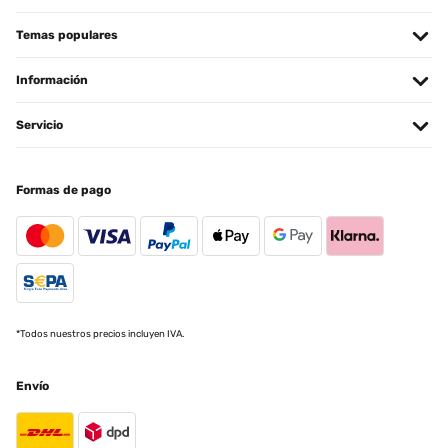
Beschreibung angegebenen Maße sind korrekt, sehr sauber
verarbeitet, eine Freude zu montieren. Die Plane und der
Temas populares
mitgelieferte Feuerhaken sind ebenfalls sehr praktisch. Ein
wunderbares Flammenspiel durch die großen Öffnungen, dadurch
ist auch ein guter Zug beim Brennen vorhanden. Bei 2mm
Información
Wandstärke sollte die Feuerstelle lange halten, der Preis von 80 €
ist OK.
Servicio
Amazon-Benutzer
Traducir
Formas de pago
EVALUACIÓN COMPROBADA
05/05/2024
In aller Kürze: Verpackung und Lieferung top, Aufbau total easy.
Was ihr euch bitte noch dazugönnt, ist eine feuerfeste
Aufstellfläche, falls mal doch etwas aus dem Feuerkorb herausfällt.
Anzünden ging sehr gut. Aussehen ist auch klasse. Auch das
*Todos nuestros precios incluyen IVA.
Verbrennen des Holzes sieht im Korb sehr gut aus. Lasst euch bitte
nicht irritieren von der Bezeichung "klein". Ich habe viel Holz
zuhause, aber wenn ich den Korb gefüllt hätte, wäre vermutlich die
Feuerwehr ausgerückt
Envío
Amazon-Benutzer
Traducir