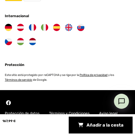
EVALUACIÓN COMPROBADA
Internacional
22/10/2023
Ho acquistato questo braciere per un regalo, montato in pochi
minuti, è piaciuto tantissimo...
Utente Amazon
Traducir
Protección
EVALUACIÓN COMPROBADA
Este sitio está protegido por reCAPTCHA y se rige por la
Política de privacidad
y los
18/06/2023
Términos de servicio
de Google.
Der Feuerkorb ist super schön und leicht zusammen zu bauen. Die
Verarbeitung ist spitzte und selbst nach dem Ersten Gebrauch
sind keine Farbveränderung zu sehen.Ich empfehle aber dringend
eine Bodenplatte mit mindestens 50cm Durchmesser
mitzubestellen. Da doch einiges an Asche aus dem Korb fällt.
Protección de datos
Términos y Condiciones
Aviso legal
Amazon-Benutzer
167,99 €
Añadir a la cesta
Copyright © 2026 Blumfeldt. All rights reserved
Traducir