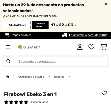
Hasta un 29 % de descuento en productos
seleccionados!
¡ENORME AHORRO DURANTE SOLO 48H!
Compra
17
22
01
FULLSWING29
H
M
S
ahora
Pagos flexibles
Envío gratis a partir de 100€*
Chimeneas & estufas
Braseros
Firebowl Ebeko 3 en 1
4 Valoraciones