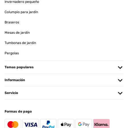
Invernadero pequeño
Utilisateur d'Amazon
Columpio para jardín
Traducir
Braseros
Mesas de jardín
EVALUACIÓN COMPROBADA
08/11/2024
Tumbonas de jardín
Bella cornice e di ottima qualità’ per il prezzo pagato
Pergolas
Utente Amazon
Temas populares
Traducir
Información
EVALUACIÓN COMPROBADA
03/11/2024
Servicio
Satisfait
Formas de pago
Utilisateur d'Amazon
Traducir