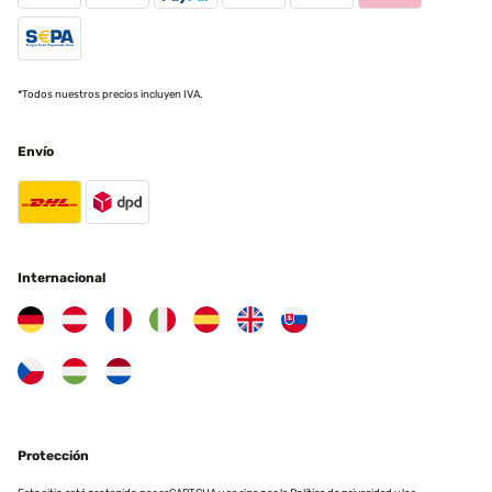
EVALUACIÓN COMPROBADA
26/03/2024
*Todos nuestros precios incluyen IVA.
Lovely frames and easy to remove the back they look great on my
fireplace
Amazon-Benutzer
Envío
Traducir
EVALUACIÓN COMPROBADA
15/09/2023
Internacional
trés beau belle finition et trés bien emballé rien à redire
Utilisateur d'Amazon
Traducir
EVALUACIÓN COMPROBADA
Protección
14/07/2023