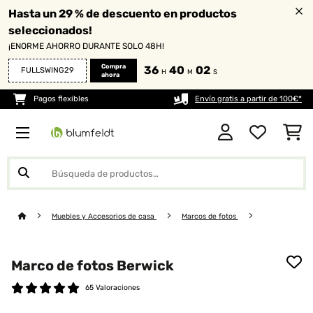
Hasta un 29 % de descuento en productos
seleccionados!
¡ENORME AHORRO DURANTE SOLO 48H!
Compra
36
40
01
FULLSWING29
H
M
S
ahora
Pagos flexibles
Envío gratis a partir de 100€*
Muebles y Accesorios de casa
Marcos de fotos
Marco de fotos Berwick
65 Valoraciones