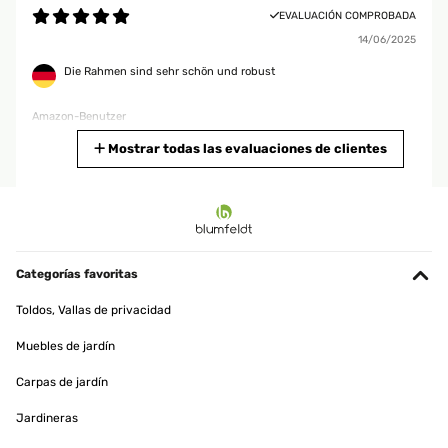
EVALUACIÓN COMPROBADA
14/06/2025
Die Rahmen sind sehr schön und robust
Amazon-Benutzer
Traducir
Mostrar todas las evaluaciones de clientes
EVALUACIÓN COMPROBADA
16/01/2025
Quality is good and has nice stable structure. It looks pretty and
changes the atmosphere in a positive way.
Categorías favoritas
Amazon user
Toldos, Vallas de privacidad
Traducir
Muebles de jardín
Carpas de jardín
EVALUACIÓN COMPROBADA
12/12/2024
Jardineras
Bien