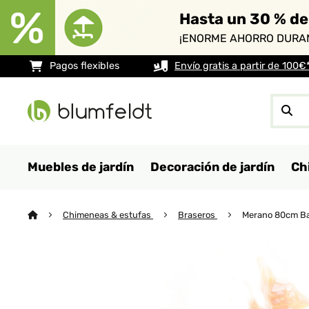
Hasta un 30 % de
¡ENORME AHORRO DURAN
Pagos flexibles
Envío gratis a partir de 100€
Muebles de jardín
Decoración de jardín
Ch
Chimeneas & estufas
Braseros
Merano 80cm Bajo