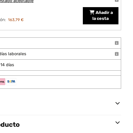
estado aceptable
Añadir a
la cesta
ón:
163,79 €
días laborales
14 días
oducto