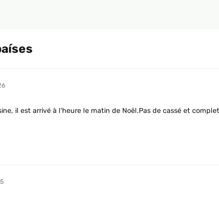
países
26
usine, il est arrivé à l'heure le matin de Noël.Pas de cassé et com
25