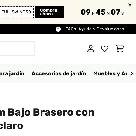
Compra
09
45
06
FULLSWING30
ahora
H
M
S
FAQs, Ayuda y Devoluciones
ara jardín
Accesorios de jardín
Muebles y Acces
 Bajo Brasero con
 claro