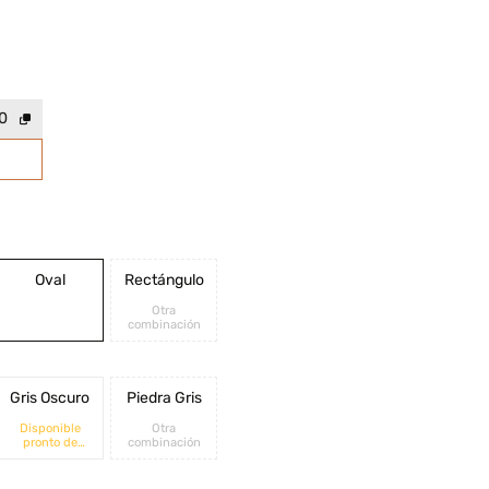
0
Oval
Rectángulo
Otra
combinación
Gris Oscuro
Piedra Gris
Disponible
Otra
pronto de
combinación
nuevo