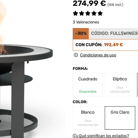
274,99 €
(IVA incl.)
3 Valoraciones
-30%
CÓDIGO:
FULLSWING3
CON CUPÓN:
192,49 €
Condiciones de uso
FORMA:
Cuadrado
Elíptico
Otra
Disponible
combinación
COLOR:
Blanco
Gris Claro
Otra
combinación
¿Qué significan los estados?