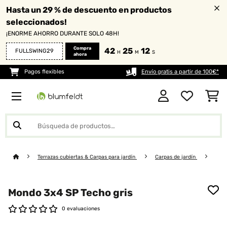
Hasta un 29 % de descuento en productos
seleccionados!
¡ENORME AHORRO DURANTE SOLO 48H!
Compra
42
25
10
FULLSWING29
H
M
S
ahora
Pagos flexibles
Envío gratis a partir de 100€*
Terrazas cubiertas & Carpas para jardín
Carpas de jardín
Mondo 3x4 SP Techo gris
0 evaluaciones