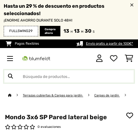
Hasta un 29 % de descuento en productos
seleccionados!
¡ENORME AHORRO DURANTE SOLO 48H!
Compra
13
13
30
FULLSWING29
H
M
S
ahora
Pagos flexibles
Envío gratis a partir de 100€*
Terrazas cubiertas & Carpas para jardín
Carpas de jardín
Mondo 3x6 SP Pared lateral beige
0 evaluaciones