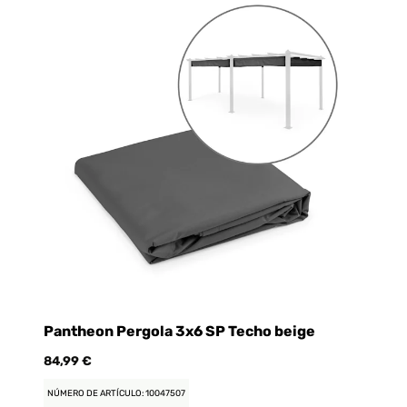
Pantheon Pergola 3x6 SP Techo beige
an
84,99 €
24
NÚMERO DE ARTÍCULO: 10047507
NÚ