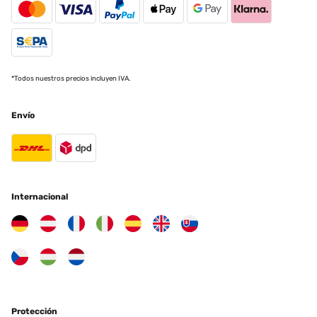
lassen sich die Schrauben problemlos einschrauben, ansonsten
stehen sie schief oder gehen erst garnicht rein. Das ist definitiv
verbesserungsfähig! Der Aufbau an sich ist dank gut beschrifteter
Einzelteile problemlos.
Amazon-Benutzer
*Todos nuestros precios incluyen IVA.
Traducir
Envío
EVALUACIÓN COMPROBADA
13/05/2024
Die Erwartungen übertroffen Wir sind total begeistert. Klar, es ist
auch das, was man draus macht,und trotzdem. Der Aufbau war
zügig erledigt, hier gilt: viele Hände, schnelles Ende, einer gibt den
Internacional
Ton an. Die Beschreibung ist klar verständlich, das Segel
anbringen etwas piddelig aber machbar. Alles in allem eine klare
Kaufempfehlung.
Amazon-Benutzer
Traducir
EVALUACIÓN COMPROBADA
Protección