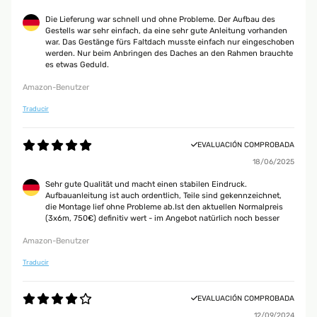
Die Lieferung war schnell und ohne Probleme. Der Aufbau des
Gestells war sehr einfach, da eine sehr gute Anleitung vorhanden
war. Das Gestänge fürs Faltdach musste einfach nur eingeschoben
werden. Nur beim Anbringen des Daches an den Rahmen brauchte
es etwas Geduld.
Amazon-Benutzer
Traducir
EVALUACIÓN COMPROBADA
18/06/2025
Sehr gute Qualität und macht einen stabilen Eindruck.
Aufbauanleitung ist auch ordentlich, Teile sind gekennzeichnet,
die Montage lief ohne Probleme ab.Ist den aktuellen Normalpreis
(3x6m, 750€) definitiv wert - im Angebot natürlich noch besser
Amazon-Benutzer
Traducir
EVALUACIÓN COMPROBADA
12/09/2024