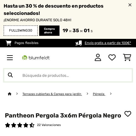
Hasta un 30 % de descuento en productos
seleccionados!
¡ENORME AHORRO DURANTE SOLO 48H!
Compra
19
35
01
FULLSWING30
H
M
S
ahora
Pagos flexibles
Envío gratis a partir de 100€*
Terrazas cubiertas & Carpas para jardín
Pérgola
Pantheon Pergola 3x6m Pérgola Negro
22 Valoraciones