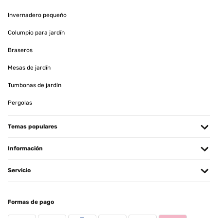
Perfecto para comidas con familiares. Hay que anularlo al suelo
Invernadero pequeño
Usuario/a de amazon
Columpio para jardín
Traducir
Braseros
Mesas de jardín
EVALUACIÓN COMPROBADA
31/05/2024
Tumbonas de jardín
Nicht Wasserdicht In der Beschreibung steht das die Pergola
Pergolas
Wasserdicht ist!!!!!!!! Aber leider ist das nicht so.
Amazon-Benutzer
Temas populares
Traducir
Información
EVALUACIÓN COMPROBADA
Servicio
15/05/2024
Schöner Pavillion, Aufbau einfach ABER Der Pavillon ist optisch
ohne Beanstandung, wenn man den relativ geringen Preis
Formas de pago
berücksichtigt. Er steht, dank der breiten Fußplatten, sehr stabil
auf der Terrasse. Er ist auch eigentlich leicht aufzubauen, wenn
man ALLE innen liegenden Bohrungen aufweitet. Denn nur so