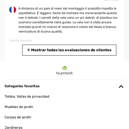
A distanza di un paio di mesi dal montaggio il prodotto rispetta le
aspettative. É leggero, facile da montare ma nononastante questo
non é debole. I carrelli della vela sono un po' deboli, di plastica ma
scorrono correttamente nella guida. La vela non é stata ancora
montata quindi mi riservo di recensire.Il colore del telaio è bianco,
verniciatura di buona qualità.
Utente Amazon
Traducir
Mostrar todas las evaluaciones de clientes
EVALUACIÓN COMPROBADA
02/09/2024
Mega! Alles passt perfekt. Aufbau alleine ca. 3 Stunden. Steht
stabil. Schnelle Lieferung. Absolute Kaufempfehlung!
Categorías favoritas
Christian
Toldos, Vallas de privacidad
Traducir
Muebles de jardín
Carpas de jardín
EVALUACIÓN COMPROBADA
01/06/2024
Jardineras