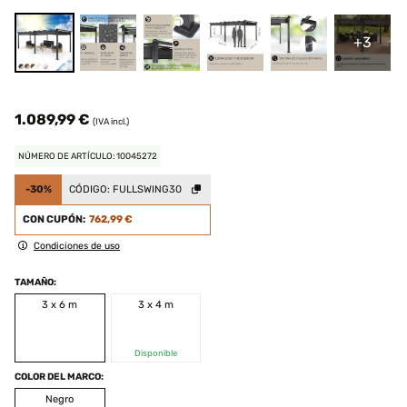
+3
1.089,99 €
(IVA incl.)
NÚMERO DE ARTÍCULO: 10045272
-30%
CÓDIGO:
FULLSWING30
CON CUPÓN:
762,99 €
Condiciones de uso
TAMAÑO:
3 x 6 m
3 x 4 m
Disponible
COLOR DEL MARCO:
Negro