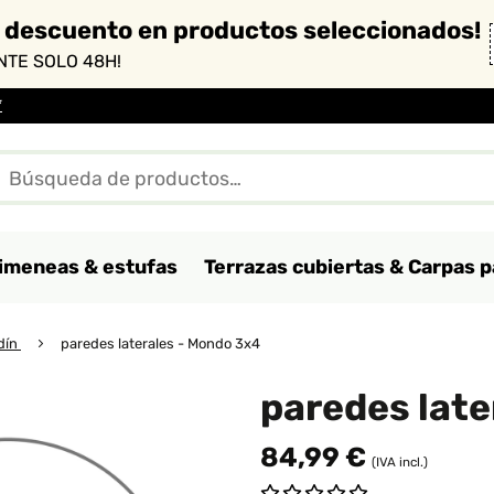
 descuento en productos seleccionados!
TE SOLO 48H!
*
imeneas & estufas
Terrazas cubiertas & Carpas p
rdín
paredes laterales - Mondo 3x4
paredes late
84,99 €
(IVA incl.)