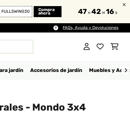
Compra
47
42
15
FULLSWING30
ahora
H
M
S
FAQs, Ayuda y Devoluciones
ara jardín
Accesorios de jardín
Muebles y Acces
rales - Mondo 3x4