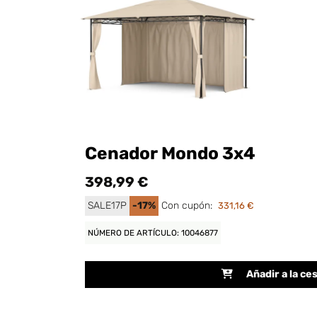
Cenador Mondo 3x4
398,99 €
SALE17P
-17%
Con cupón:
331,16 €
NÚMERO DE ARTÍCULO: 10046877
Añadir a la ce