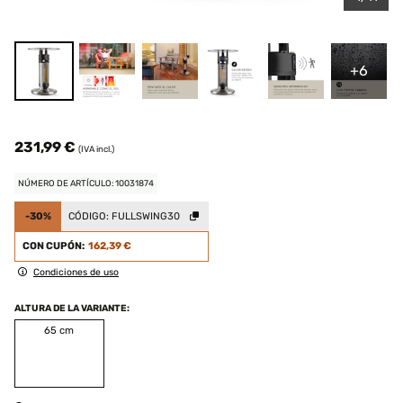
+6
231,99 €
(IVA incl.)
NÚMERO DE ARTÍCULO: 10031874
-30%
CÓDIGO:
FULLSWING30
CON CUPÓN:
162,39 €
Condiciones de uso
ALTURA DE LA VARIANTE:
65 cm