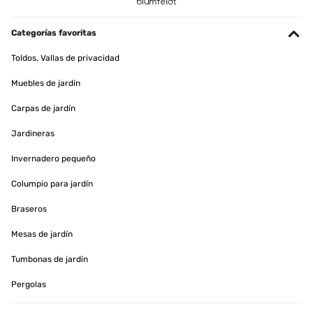
Terrassenheizer Sehr schnelle Lieferung, sehr gute Verpakkung,
schneller Aufbau
Categorías favoritas
Amazon-Benutzer
Toldos, Vallas de privacidad
Traducir
Muebles de jardín
Carpas de jardín
EVALUACIÓN COMPROBADA
08/12/2023
Jardineras
Heizleistung wie vermutet und gewünscht ausreichend bis 1,2 m
Invernadero pequeño
Entfernung Nutze den Heizer unter einem Tisch im
Kaltwintergarten, macht schön warme Knie. Ware kam super
Verpackt und schnell.
Columpio para jardín
Amazon-Benutzer
Braseros
Traducir
Mesas de jardín
Tumbonas de jardín
EVALUACIÓN COMPROBADA
06/12/2023
Pergolas
Macht was es soll Strahlt genügend Wärme im Nahbereich aus und
man hat keine kalten Beine.