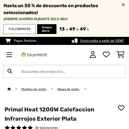
Hasta un 30 % de descuento en productos
seleccionados!
¡ENORME AHORRO DURANTE SOLO 48H!
Compra
13
49
48
FULLSWING30
H
M
S
ahora
Pagos flexibles
Envío gratis a partir de 100€*
Muebles de jardín
Mesas de jardín
Primal Heat 1200W Calefaccion
Infrarrojos Exterior Plata
30 Valoraciones