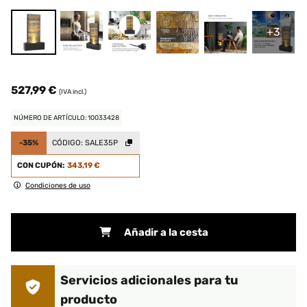
+3
527,99 €
(IVA incl.)
NÚMERO DE ARTÍCULO: 10033428
-35%
CÓDIGO:
SALE35P
CON CUPÓN:
343,19 €
Condiciones de uso
Añadir a la cesta
Servicios adicionales para tu
producto