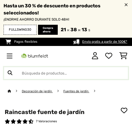
Hasta un 30 % de descuento en productos
seleccionados!
¡ENORME AHORRO DURANTE SOLO 48H!
Compra
21
38
13
FULLSWING30
H
M
S
ahora
Pagos flexibles
Envío gratis a partir de 100€*
Decoración de jardín
Fuentes de jardín
Raincastle fuente de jardín
7 Valoraciones