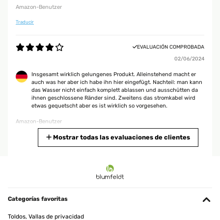
Amazon-Benutzer
Traducir
EVALUACIÓN COMPROBADA
02/06/2024
Insgesamt wirklich gelungenes Produkt. Alleinstehend macht er
auch was her aber ich habe ihn hier eingefügt. Nachteil: man kann
das Wasser nicht einfach komplett ablassen und ausschütten da
ihnen geschlossene Ränder sind. Zweitens das stromkabel wird
etwas gequetscht aber es ist wirklich so vorgesehen.
Amazon-Benutzer
Traducir
Mostrar todas las evaluaciones de clientes
EVALUACIÓN COMPROBADA
21/01/2024
Hallo, der Zimmerbrunnen ist sehr schön . Wenn kein Besuch da ist
, dann schalten wir ihn für längere Zeit ein, aber wenn Besuch da
Categorías favoritas
ist nur kurz um ihnen zu zeigen , wie schön er ist . Denn wenn er
an ist dann ist er schon recht laut , wenn man sich unterhalten
Toldos, Vallas de privacidad