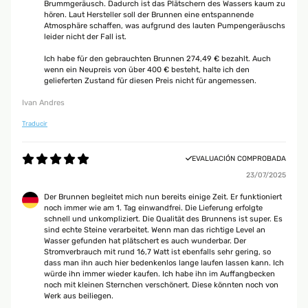
Brummgeräusch. Dadurch ist das Plätschern des Wassers kaum zu
hören. Laut Hersteller soll der Brunnen eine entspannende
Atmosphäre schaffen, was aufgrund des lauten Pumpengeräuschs
leider nicht der Fall ist.
Ich habe für den gebrauchten Brunnen 274,49 € bezahlt. Auch
wenn ein Neupreis von über 400 € besteht, halte ich den
gelieferten Zustand für diesen Preis nicht für angemessen.
Ivan Andres
Traducir
EVALUACIÓN COMPROBADA
23/07/2025
Der Brunnen begleitet mich nun bereits einige Zeit. Er funktioniert
noch immer wie am 1. Tag einwandfrei. Die Lieferung erfolgte
schnell und unkompliziert. Die Qualität des Brunnens ist super. Es
sind echte Steine verarbeitet. Wenn man das richtige Level an
Wasser gefunden hat plätschert es auch wunderbar. Der
Stromverbrauch mit rund 16,7 Watt ist ebenfalls sehr gering, so
dass man ihn auch hier bedenkenlos lange laufen lassen kann. Ich
würde ihn immer wieder kaufen. Ich habe ihn im Auffangbecken
noch mit kleinen Sternchen verschönert. Diese könnten noch von
Werk aus beiliegen.