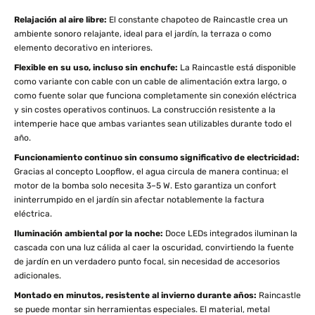
Relajación al aire libre:
El constante chapoteo de Raincastle crea un
ambiente sonoro relajante, ideal para el jardín, la terraza o como
elemento decorativo en interiores.
Flexible en su uso, incluso sin enchufe:
La Raincastle está disponible
como variante con cable con un cable de alimentación extra largo, o
como fuente solar que funciona completamente sin conexión eléctrica
y sin costes operativos continuos. La construcción resistente a la
intemperie hace que ambas variantes sean utilizables durante todo el
año.
Funcionamiento continuo sin consumo significativo de electricidad:
Gracias al concepto Loopflow, el agua circula de manera continua; el
motor de la bomba solo necesita 3–5 W. Esto garantiza un confort
ininterrumpido en el jardín sin afectar notablemente la factura
eléctrica.
Iluminación ambiental por la noche:
Doce LEDs integrados iluminan la
cascada con una luz cálida al caer la oscuridad, convirtiendo la fuente
de jardín en un verdadero punto focal, sin necesidad de accesorios
adicionales.
Montado en minutos, resistente al invierno durante años:
Raincastle
se puede montar sin herramientas especiales. El material, metal