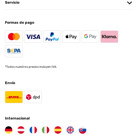
Servicio
tutta la struttura è in metallo smaltato nero, la colonna ha dei listelli
di pietra incollati ed il montaggio è molto semplice. Arriva con uno
schema in inglese, comunque basta collegare la pompa al tubo
trasparente dentro la colonna facendolo uscire dal foro alla base, il
Formas de pago
filo corto che esce dalla pompa alimenta i led, il filo lungo deve
entrare dal foro alla base e uscire dal retro della colonna attraverso
la spugna nera, così che andrà collegato al trasformatore. Una volta
eseguito tutti i collegamenti si può appoggiare la colonna sulla
base e fissarla con i due bulloni inclusi. Non ha interruttori, perciò
quando si alimenta la presa parte subito, consiglio perciò di
collegarla ad una presa temporizzata o ad una presa comandata via
Wi-Fi per gestirla al meglio e godervi il vostro angolo zen
*Todos nuestros precios incluyen IVA.
Utente Amazon
Traducir
Envío
EVALUACIÓN COMPROBADA
18/02/2019
Una fontana che da la sensazione di trovarsi vicino ad un ruscello.
E arrivato imballato benissimo, con al interno tutti i pezzi e le
Internacional
istruzioni per poterlo assemblare. Una volta assemblato e messo
l’acqua, accesso e il top sia per un appartamento, terrazzo che per
un giardino. Noi l’abbiamo messo in sala, vicino a delle piante e il
risultato è bellissimo. Sinceramente una volta accesso e meglio di