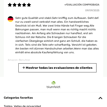
EVALUACIÓN COMPROBADA
09/09/2025
Sehr gute Qualität und stabil.Sehr knifflig zum Aufbauen. Geht def.
nur zu zweit sonst verkratzt man alles. Ein handwerkliches
Geschick ist ein Muß. Wer zwei linke Hände hat Finger weg.Alle
Bohrungen passen, man muß wenn man es richtig macht nichts
nachbohren. Am Anfang alle Schrauben nur handfest, erst am
Schluss mit der Ratsche. Die 8 langen Schrauben für die
vierfachen Übergänge wirklich erst ganz am Schluß, die haben es
in sich. Teils sind die Teile sehr scharfkantig, Vorsicht ist geboten.
Am besten mit dünnen Handschuhen arbeiten.Wenn man das alles
einhält eine absolute Kaufempfehlung von uns.
Amazon-Benutzer
Traducir
Mostrar todas las evaluaciones de clientes
EVALUACIÓN COMPROBADA
02/09/2025
Ich liebe mein Hochbeet. Es kam koimpakt an, war aber möglich, es
alleine aufzubauen - wenn man es verschieben will, den Platz
Categorías favoritas
nochmal korrigieren, ist man allerdings besser zu zweit.Ich habe
unten ein Mäusegitter drunter gelegt und oben (Vorsicht hat
Toldos, Vallas de privacidad