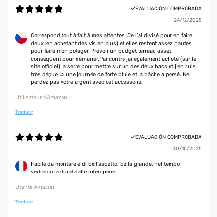
EVALUACIÓN COMPROBADA
24/12/2025
Correspond tout à fait à mes attentes. Je l’ai divisé pour en faire
deux (en achetant des vis en plus) et elles restent assez hautes
pour faire mon potager. Prévoir un budget terreau assez
conséquent pour démarrer.Par contre jai également acheté (sur le
site officiel) la serre pour mettre sur un des deux bacs et j’en suis
très déçue => une journée de forte pluie et la bâche a persé. Ne
perdez pas votre argent avec cet accessoire.
Utilisateur d'Amazon
Traducir
EVALUACIÓN COMPROBADA
30/10/2025
Facile da montare e di bell'aspetto, bella grande, nel tempo
vedremo la durata alle intemperie.
Utente Amazon
Traducir