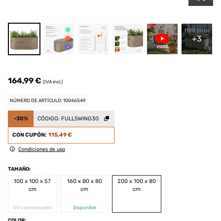
+3
164,99 €
(IVA incl.)
NÚMERO DE ARTÍCULO: 10046549
-30%
CÓDIGO:
FULLSWING30
CON CUPÓN:
115,49 €
Condiciones de uso
TAMAÑO:
100 x 100 x 57
160 x 80 x 80
200 x 100 x 80
cm
cm
cm
Otra combinación
Disponible
COLOR: