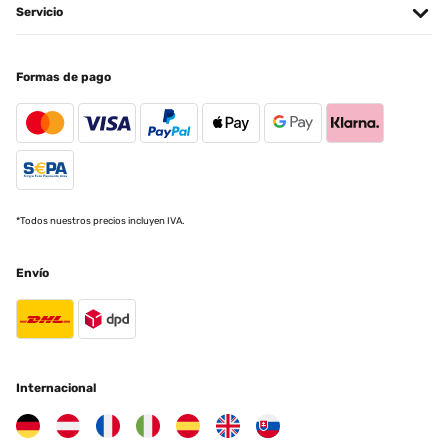
Servicio
Traducir
EVALUACIÓN COMPROBADA
Formas de pago
20/05/2025
Das Hochbeet ist sehr stabil und macht einen hochwertigen
Eindruck! Gerne wieder
Amazon-Benutzer
Traducir
*Todos nuestros precios incluyen IVA.
EVALUACIÓN COMPROBADA
Envío
09/05/2025
Ich bin absolut begeistert von diesem Hochbeet aus Metall! Der
Aufbau war einfach und gut erklärt – auch allein machbar. Das
Material wirkt sehr robust und wetterfest, genau richtig für den
Einsatz im Garten. Durch die erhöhte Bauweise ist das Arbeiten
rückenschonend und angenehm. Außerdem sieht das Hochbeet
modern und hochwertig aus – ein echter Hingucker. Bisher
Internacional
keinerlei Rost oder andere Mängel, selbst nach starkem Regen. Ich
würde es jederzeit wieder kaufen!