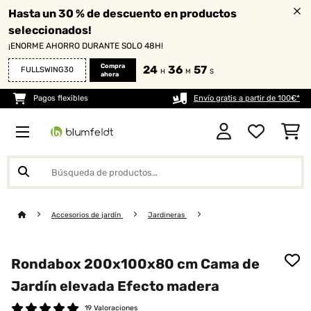
Hasta un 30 % de descuento en productos
seleccionados!
¡ENORME AHORRO DURANTE SOLO 48H!
Compra
24
36
56
FULLSWING30
H
M
S
ahora
Pagos flexibles
Envío gratis a partir de 100€*
Accesorios de jardín
Jardineras
Rondabox 200x100x80 cm Cama de
Jardín elevada Efecto madera
19 Valoraciones