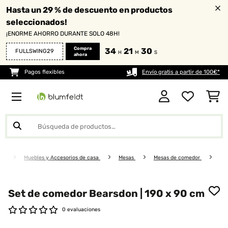
Hasta un 29 % de descuento en productos
seleccionados!
¡ENORME AHORRO DURANTE SOLO 48H!
Compra
34
21
29
FULLSWING29
H
M
S
ahora
Pagos flexibles
Envío gratis a partir de 100€*
Muebles y Accesorios de casa
Mesas
Mesas de comedor
Set de comedor Bearsdon | 190 x 90 cm
0 evaluaciones