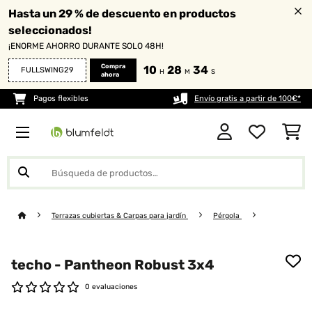
Hasta un 29 % de descuento en productos
seleccionados!
¡ENORME AHORRO DURANTE SOLO 48H!
Compra
10
28
34
FULLSWING29
H
M
S
ahora
Pagos flexibles
Envío gratis a partir de 100€*
Terrazas cubiertas & Carpas para jardín
Pérgola
techo - Pantheon Robust 3x4
0 evaluaciones