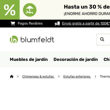
Hasta un 30 % de
¡ENORME AHORRO DURAN
Pagos flexibles
Envío gratis a partir de 100€
Muebles de jardín
Decoración de jardín
Ch
Chimeneas & estufas
Estufas exteriores
Therma