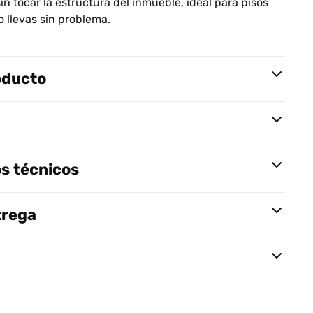
n tocar la estructura del inmueble, ideal para pisos
lo llevas sin problema.
oducto
s técnicos
trega