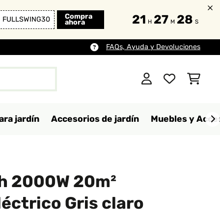
Compra
21
27
26
FULLSWING30
ahora
H
M
S
FAQs, Ayuda y Devoluciones
ara jardín
Accesorios de jardín
Muebles y Acces
h 2000W 20m²
éctrico Gris claro