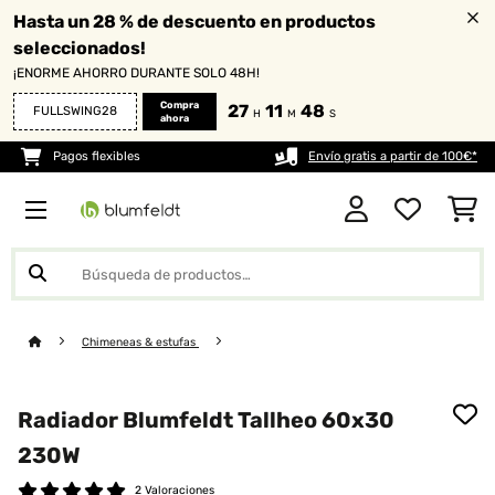
Hasta un 28 % de descuento en productos
seleccionados!
¡ENORME AHORRO DURANTE SOLO 48H!
Compra
27
11
46
FULLSWING28
H
M
S
ahora
Pagos flexibles
Envío gratis a partir de 100€*
Chimeneas & estufas
Radiador Blumfeldt Tallheo 60x30
230W
2 Valoraciones