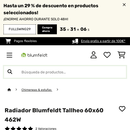
Hasta un 29 % de descuento en productos
seleccionados!
¡ENORME AHORRO DURANTE SOLO 48H!
Compra
35
31
04
FULLSWING29
H
M
S
ahora
Pagos flexibles
Envío gratis a partir de 100€*
Chimeneas & estufas
Radiador Blumfeldt Tallheo 60x60
462W
2 Valoraciones