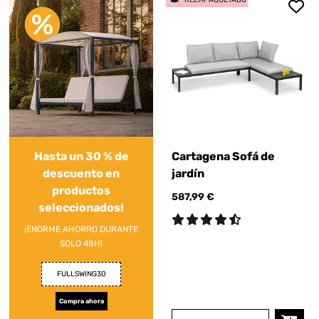
Hasta un 30 % de
Cartagena Sofá de
descuento en
jardín
productos
587,99 €
seleccionados!
¡ENORME AHORRO DURANTE
SOLO 48H!
FULLSWING30
Compra ahora