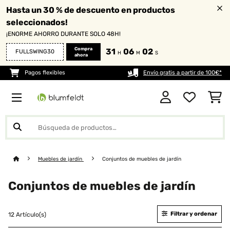
Hasta un 30 % de descuento en productos
seleccionados!
¡ENORME AHORRO DURANTE SOLO 48H!
Compra
31
06
01
FULLSWING30
H
M
S
ahora
Pagos flexibles
Envío gratis a partir de 100€*
Muebles de jardín
Conjuntos de muebles de jardín
Conjuntos de muebles de jardín
Filtrar y ordenar
12 Artículo(s)