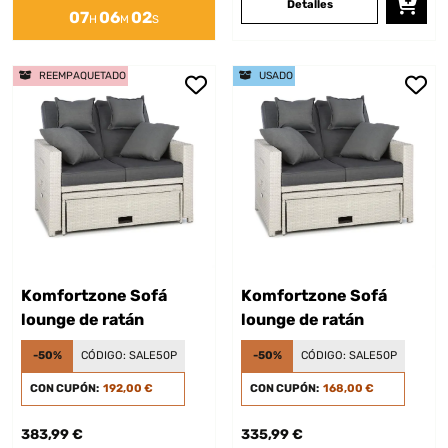
Detalles
07
06
02
H
M
S
REEMPAQUETADO
USADO
Komfortzone Sofá
Komfortzone Sofá
lounge de ratán
lounge de ratán
-50%
CÓDIGO:
SALE50P
-50%
CÓDIGO:
SALE50P
CON CUPÓN:
192,00 €
CON CUPÓN:
168,00 €
383,99 €
335,99 €