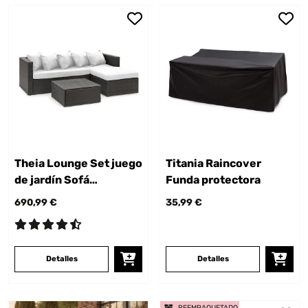
Theia Lounge Set juego
Titania Raincover
de jardín Sofá
Funda protectora
esquinero 5 cojines
690,99 €
35,99 €
Detalles
Detalles
REEMPAQUETADO