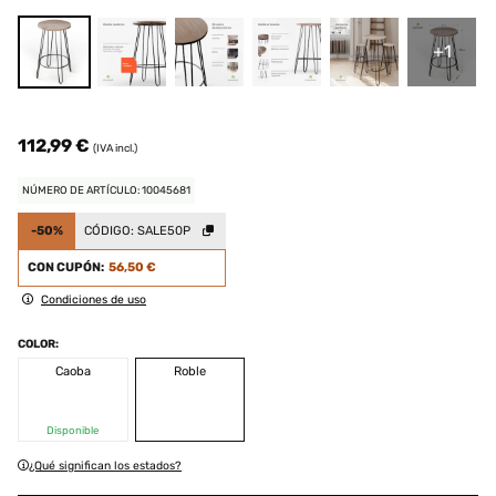
+1
112,99 €
(IVA incl.)
NÚMERO DE ARTÍCULO: 10045681
-50%
CÓDIGO:
SALE50P
CON CUPÓN:
56,50 €
Condiciones de uso
COLOR:
Caoba
Roble
Disponible
¿Qué significan los estados?