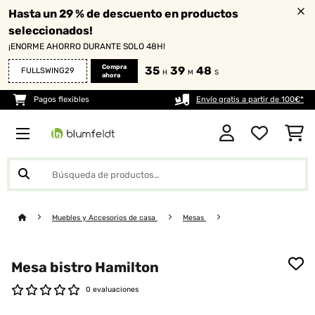
Hasta un 29 % de descuento en productos
seleccionados!
¡ENORME AHORRO DURANTE SOLO 48H!
Compra
35
39
47
FULLSWING29
H
M
S
ahora
Pagos flexibles
Envío gratis a partir de 100€*
Muebles y Accesorios de casa
Mesas
Mesa bistro Hamilton
0 evaluaciones