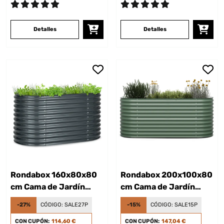
Detalles
Detalles
Rondabox 160x80x80
Rondabox 200x100x80
cm Cama de Jardín
cm Cama de Jardín
elevada Antracita
elevada Verde
-27%
CÓDIGO:
SALE27P
-15%
CÓDIGO:
SALE15P
CON CUPÓN:
114,60 €
CON CUPÓN:
147,04 €