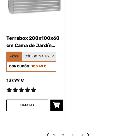
Terrabox 200x100x60
cm Cama de Jardín
elevada Plata
-25%
CÓDIGO:
SALE25P
CON CUPÓN:
103,49 €
137,99 €
Detalles
1
2
3
4