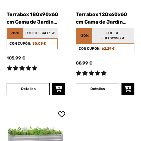
Terrabox 180x90x60
Terrabox 120x60x60
cm Cama de Jardín
cm Cama de Jardín
elevada Plata
elevada Antracita
-15%
CÓDIGO:
SALE15P
CÓDIGO:
-30%
FULLSWING30
CON CUPÓN:
90,09 €
CON CUPÓN:
62,29 €
105,99 €
88,99 €
Detalles
Detalles