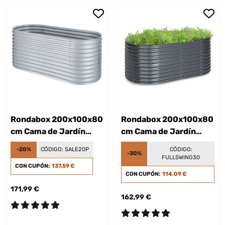
Rondabox 200x100x80
Rondabox 200x100x80
cm Cama de Jardín
cm Cama de Jardín
elevada Plata
elevada Antracita
-20%
CÓDIGO:
SALE20P
CÓDIGO:
-30%
FULLSWING30
CON CUPÓN:
137,59 €
CON CUPÓN:
114,09 €
171,99 €
162,99 €