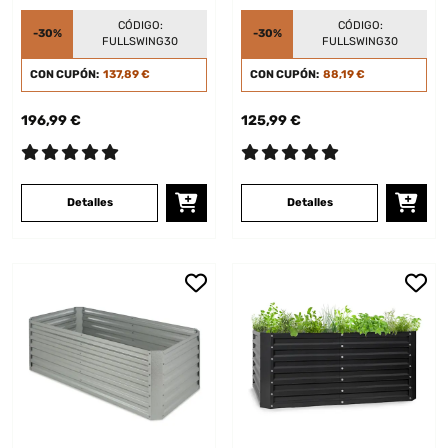
elevada Verde
elevada Antracita
CÓDIGO:
CÓDIGO:
-30%
-30%
FULLSWING30
FULLSWING30
CON CUPÓN:
137,89 €
CON CUPÓN:
88,19 €
196,99 €
125,99 €
Detalles
Detalles