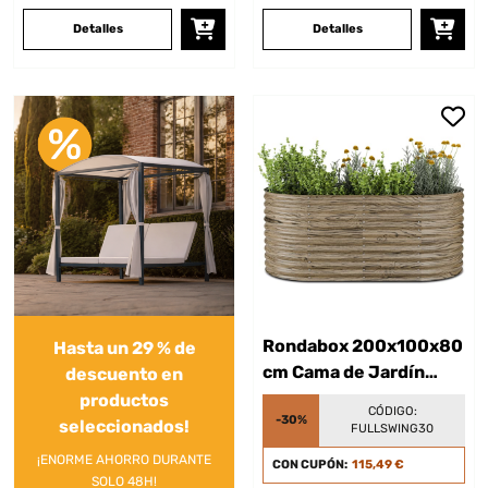
Detalles
Detalles
Rondabox 200x100x80
Hasta un 29 % de
cm Cama de Jardín
descuento en
elevada Efecto madera
productos
CÓDIGO:
-30%
seleccionados!
FULLSWING30
¡ENORME AHORRO DURANTE
CON CUPÓN:
115,49 €
SOLO 48H!