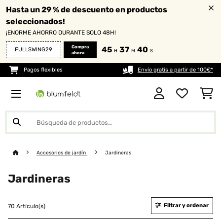
Hasta un 29 % de descuento en productos
seleccionados!
¡ENORME AHORRO DURANTE SOLO 48H!
Compra
45
37
40
FULLSWING29
H
M
S
ahora
Pagos flexibles
Envío gratis a partir de 100€*
Accesorios de jardín
Jardineras
Jardineras
Filtrar y ordenar
70 Artículo(s)