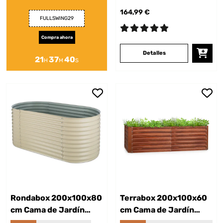
164,99 €
FULLSWING29
Compra ahora
Detalles
21
37
39
H
M
S
Rondabox 200x100x80
Terrabox 200x100x60
cm Cama de Jardín
cm Cama de Jardín
elevada Crema
elevada Efecto óxido