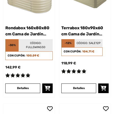
Rondabox 160x80x80
Terrabox 180x90x60
cm Cama de Jardín
cm Cama de Jardín
elevada Crema
elevada Crema
CÓDIGO:
-12%
CÓDIGO:
SALE12P
-30%
FULLSWING30
CON CUPÓN:
104,71 €
CON CUPÓN:
100,09 €
118,99 €
142,99 €
Detalles
Detalles