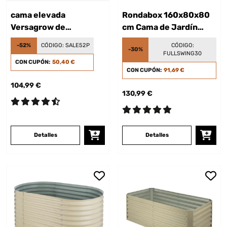
cama elevada
Rondabox 160x80x80
Versagrow de
cm Cama de Jardín
Blumfeldt con ocho
elevada Plata
-52%
CÓDIGO:
SALE52P
CÓDIGO:
-30%
piezas de módulo
FULLSWING30
CON CUPÓN:
50,40 €
CON CUPÓN:
91,69 €
104,99 €
130,99 €
Detalles
Detalles