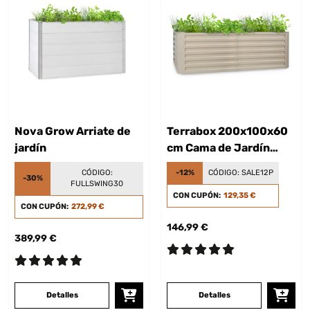
Nova Grow Arriate de
Terrabox 200x100x60
jardín
cm Cama de Jardín
elevada Crema
CÓDIGO:
-12%
CÓDIGO:
SALE12P
-30%
FULLSWING30
CON CUPÓN:
129,35 €
CON CUPÓN:
272,99 €
146,99 €
389,99 €
Detalles
Detalles