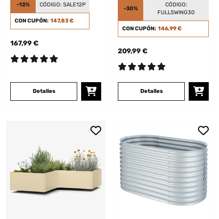
-12%
CÓDIGO:
SALE12P
CÓDIGO:
-30%
FULLSWING30
CON CUPÓN:
147,83 €
CON CUPÓN:
146,99 €
167,99 €
209,99 €
Detalles
Detalles