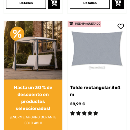
Detalles
Detalles
REEMPAQUETADO
Hasta un 30 % de
Toldo rectangular 3x4
descuento en
m
productos
28,99 €
seleccionados!
¡ENORME AHORRO DURANTE
SOLO 48H!