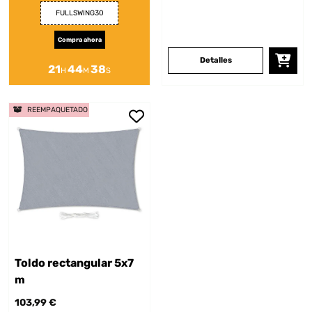
FULLSWING30
Compra ahora
Detalles
21
44
38
H
M
S
REEMPAQUETADO
Toldo rectangular 5x7
m
103,99 €