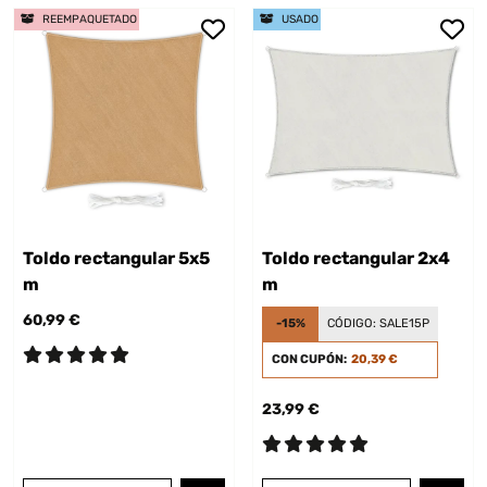
REEMPAQUETADO
USADO
Toldo rectangular 5x5
Toldo rectangular 2x4
m
m
60,99 €
-15%
CÓDIGO:
SALE15P
CON CUPÓN:
20,39 €
23,99 €