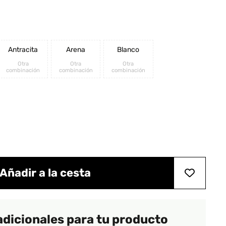
Antracita
Arena
Blanco
Otra
Otra
Otra
combinación
combinación
combinación
Añadir a la cesta
adicionales para tu producto