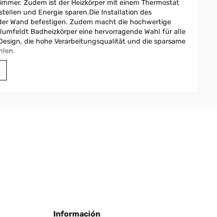
zimmer. Zudem ist der Heizkörper mit einem Thermostat
ellen und Energie sparen.Die Installation des
n der Wand befestigen. Zudem macht die hochwertige
lumfeldt Badheizkörper eine hervorragende Wahl für alle
 Design, die hohe Verarbeitungsqualität und die sparsame
hlen.
Traducir
erarbeitet ist. Er sieht nicht nur robust und stabil
 trocknen schnell und effektiv. Das spart mir nicht nur
rteil des Handtuchheizkörpers ist, dass er sehr einfach
ürzester Zeit an der Wand zu befestigen. Ich bin wirklich
der Handtuchheizkörper sehr platzsparend ist. Ich habe
er Heizkörper hat eine schlanke und elegante Form und
 gut verarbeitet, einfach zu installieren und
 Energiekosten zu senken, dann ist dieser
Información