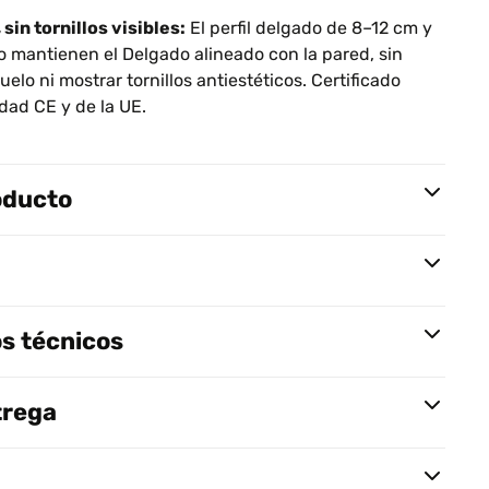
sin tornillos visibles:
El perfil delgado de 8–12 cm y
o mantienen el Delgado alineado con la pared, sin
uelo ni mostrar tornillos antiestéticos. Certificado
dad CE y de la UE.
oducto
s técnicos
trega