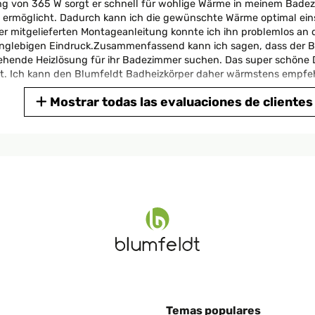
tung von 365 W sorgt er schnell für wohlige Wärme in meinem Bade
 ermöglicht. Dadurch kann ich die gewünschte Wärme optimal einst
der mitgelieferten Montageanleitung konnte ich ihn problemlos a
langlebigen Eindruck.Zusammenfassend kann ich sagen, dass der B
ussehende Heizlösung für ihr Badezimmer suchen. Das super schöne
ht. Ich kann den Blumfeldt Badheizkörper daher wärmstens empfe
Mostrar todas las evaluaciones de clientes
23
st einmal möchte ich sagen, dass der Handtuchheizkörper sehr gut v
eine Handtücher jetzt bequem auf dem Heizkörper aufhängen und sie
ücher nicht mehr im Trockner trocknen muss.Ein weiterer großer Vo
skit und die Anleitung haben mir dabei geholfen, den Heizkörper in k
es ohne Probleme geschafft.Was ich auch sehr schätze, ist, dass 
 er zu viel Platz einnehmen würde, aber das war nicht der Fall. D
 ich sehr zufrieden mit dem Handtuchheizkörper. Er ist funktional,
ung suchen, um Ihre Handtücher zu trocknen und gleichzeitig Ihre
Temas populares