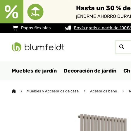
Hasta un 30 % de
¡ENORME AHORRO DURAN
Pagos flexibles
Envío gratis a partir de 100€
Muebles de jardín
Decoración de jardín
Ch
Muebles y Accesorios de casa
Acesorios baño
T