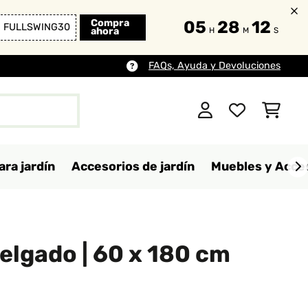
Compra
05
28
10
FULLSWING30
ahora
H
M
S
FAQs, Ayuda y Devoluciones
ara jardín
Accesorios de jardín
Muebles y Acces
elgado | 60 x 180 cm