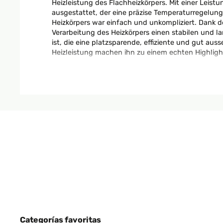
Heizleistung des Flachheizkörpers. Mit einer Leis
ausgestattet, der eine präzise Temperaturregelung
Heizkörpers war einfach und unkompliziert. Dank 
Verarbeitung des Heizkörpers einen stabilen und 
ist, die eine platzsparende, effiziente und gut a
Heizleistung machen ihn zu einem echten Highlig
Amazon-Benutzer
EVALUACIÓN COMPROBADA
25/04/20
Dieses Produkt hat mich wirklich begeistert!Zunäch
aus, sondern ist auch sehr funktional. Ich kann m
Zeit, sondern auch Energiekosten, da ich die Handt
zu installieren war. Das mitgelieferte Installation
kein Experte in Sachen Heimwerken, aber ich habe 
eine kleine Wohnung und war besorgt darüber, dass
fügt sich gut in mein Badezimmer ein.Insgesamt bin
platzsparend. Wenn Sie nach einer praktischen Lös
Categorías favoritas
Handtuchheizkörper die perfekte Wahl!