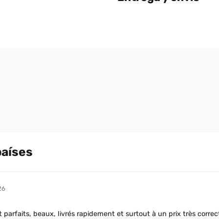
países
26
parfaits, beaux, livrés rapidement et surtout à un prix très correc