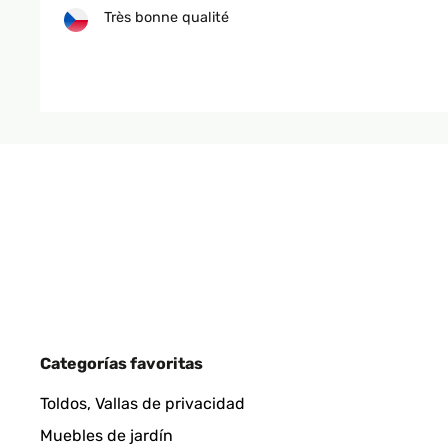
Très bonne qualité
Utilisateur d'Amazon
EVALUACIÓN COMPROBADA
15/05/20
Die Lieferung erfolgte in dem angegebenen Liefer
einfach. Die Wärme verteilt sich gleichmäßig.Alles 
Amazon-Benutzer
Categorías favoritas
Toldos, Vallas de privacidad
Muebles de jardín