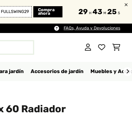
Compra
29
43
23
FULLSWING29
ahora
H
M
S
FAQs, Ayuda y Devoluciones
ara jardín
Accesorios de jardín
Muebles y Acces
x 60 Radiador