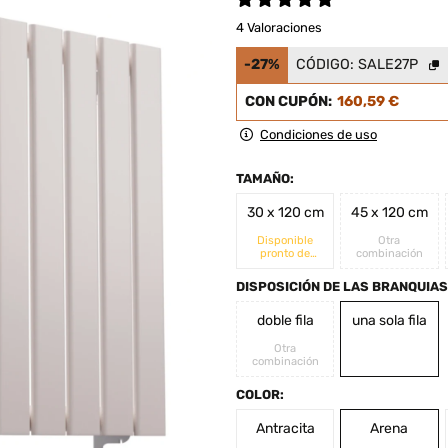
4 Valoraciones
-27%
CÓDIGO:
SALE27P
CON CUPÓN:
160,59 €
Condiciones de uso
TAMAÑO:
30 x 120 cm
45 x 120 cm
Disponible
Otra
pronto de
combinación
nuevo
DISPOSICIÓN DE LAS BRANQUIAS
doble fila
una sola fila
Otra
combinación
COLOR:
Antracita
Arena