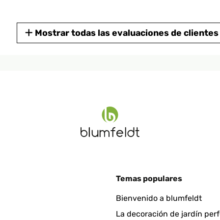
Mostrar todas las evaluaciones de clientes
23
zeitraum ohne Probleme.Der Heizkörper ist genau wie beschrieben 
in allem ein tolles Produkt mit gutem Preis-Leistungsverhältnis.
Temas populares
Bienvenido a blumfeldt
La decoración de jardín per