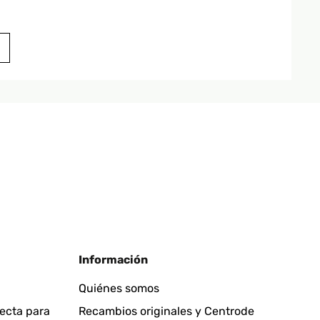
Traducir
und auf den Bildern gezeigt. Die Montage war sehr
Traducir
Información
Quiénes somos
fecta para
Recambios originales y Centrode