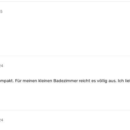
25
24
nd kompakt. Für meinen kleinen Badezimmer reicht es völlig aus. Ic
24