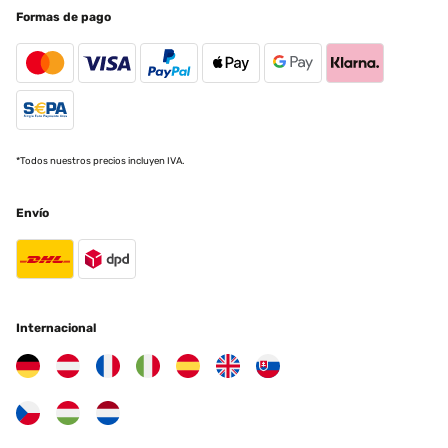
EVALUACIÓN COMPROBADA
Formas de pago
20/05/2025
Das Hochbeet ist sehr stabil und macht einen hochwertigen
Eindruck! Gerne wieder
Amazon-Benutzer
Traducir
*Todos nuestros precios incluyen IVA.
EVALUACIÓN COMPROBADA
Envío
09/05/2025
Ich bin absolut begeistert von diesem Hochbeet aus Metall! Der
Aufbau war einfach und gut erklärt – auch allein machbar. Das
Material wirkt sehr robust und wetterfest, genau richtig für den
Einsatz im Garten. Durch die erhöhte Bauweise ist das Arbeiten
rückenschonend und angenehm. Außerdem sieht das Hochbeet
modern und hochwertig aus – ein echter Hingucker. Bisher
Internacional
keinerlei Rost oder andere Mängel, selbst nach starkem Regen. Ich
würde es jederzeit wieder kaufen!
Amazon-Benutzer
Traducir