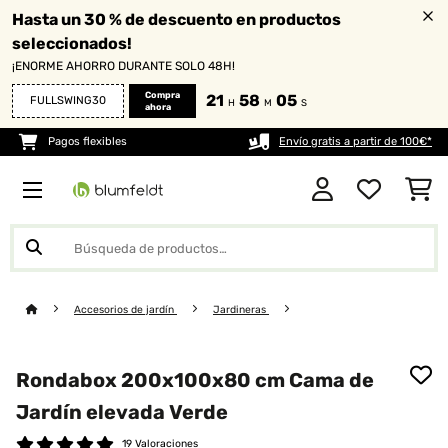
Hasta un 30 % de descuento en productos
seleccionados!
¡ENORME AHORRO DURANTE SOLO 48H!
Compra
21
58
04
FULLSWING30
H
M
S
ahora
Pagos flexibles
Envío gratis a partir de 100€*
Accesorios de jardín
Jardineras
Rondabox 200x100x80 cm Cama de
Jardín elevada Verde
19 Valoraciones