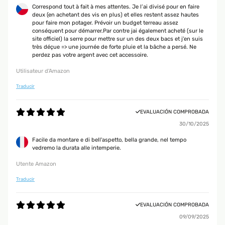
Correspond tout à fait à mes attentes. Je l’ai divisé pour en faire
deux (en achetant des vis en plus) et elles restent assez hautes
pour faire mon potager. Prévoir un budget terreau assez
conséquent pour démarrer.Par contre jai également acheté (sur le
site officiel) la serre pour mettre sur un des deux bacs et j’en suis
très déçue => une journée de forte pluie et la bâche a persé. Ne
perdez pas votre argent avec cet accessoire.
Utilisateur d'Amazon
Traducir
EVALUACIÓN COMPROBADA
30/10/2025
Facile da montare e di bell'aspetto, bella grande, nel tempo
vedremo la durata alle intemperie.
Utente Amazon
Traducir
EVALUACIÓN COMPROBADA
09/09/2025