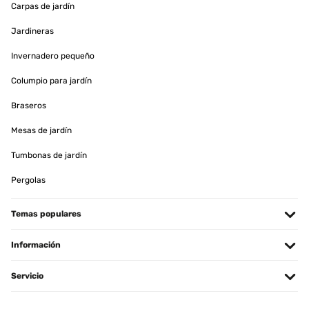
Carpas de jardín
Amazon-Benutzer
Traducir
Jardineras
Invernadero pequeño
EVALUACIÓN COMPROBADA
21/08/2025
Columpio para jardín
Sehr schönes Hochbeet und eine tolle Farbe grün
Braseros
Mesas de jardín
Amazon-Benutzer
Traducir
Tumbonas de jardín
Pergolas
EVALUACIÓN COMPROBADA
06/06/2025
Temas populares
Gute Qualität gute Aufbauanleitung.sind voll und ganz zufrieden.
Información
Amazon-Benutzer
Servicio
Traducir