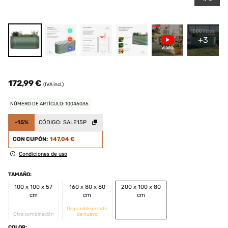
+3
172,99 €
(IVA incl.)
NÚMERO DE ARTÍCULO: 10046035
-15%
CÓDIGO:
SALE15P
CON CUPÓN:
147,04 €
Condiciones de uso
TAMAÑO:
100 x 100 x 57
160 x 80 x 80
200 x 100 x 80
cm
cm
cm
Disponible pronto
Otra combinación
de nuevo
COLOR: