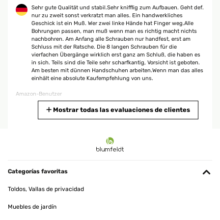
Sehr gute Qualität und stabil.Sehr knifflig zum Aufbauen. Geht def.
nur zu zweit sonst verkratzt man alles. Ein handwerkliches
Geschick ist ein Muß. Wer zwei linke Hände hat Finger weg.Alle
Bohrungen passen, man muß wenn man es richtig macht nichts
nachbohren. Am Anfang alle Schrauben nur handfest, erst am
Schluss mit der Ratsche. Die 8 langen Schrauben für die
vierfachen Übergänge wirklich erst ganz am Schluß, die haben es
in sich. Teils sind die Teile sehr scharfkantig, Vorsicht ist geboten.
Am besten mit dünnen Handschuhen arbeiten.Wenn man das alles
einhält eine absolute Kaufempfehlung von uns.
Amazon-Benutzer
Traducir
Mostrar todas las evaluaciones de clientes
EVALUACIÓN COMPROBADA
02/09/2025
Ich liebe mein Hochbeet. Es kam koimpakt an, war aber möglich, es
alleine aufzubauen - wenn man es verschieben will, den Platz
Categorías favoritas
nochmal korrigieren, ist man allerdings besser zu zweit.Ich habe
unten ein Mäusegitter drunter gelegt und oben (Vorsicht hat
Toldos, Vallas de privacidad
scharfe Kanten) einen Kunststoffschoner angebracht. Dann habe
ich noch einen batteriebetriebenen Schneckenzaun angeklebt und
Muebles de jardín
hatte diese Jahr schon toll Ernte. Macht viel Spass!