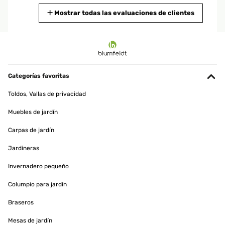
Traducir
Mostrar todas las evaluaciones de clientes
EVALUACIÓN COMPROBADA
02/09/2025
Ich liebe mein Hochbeet. Es kam koimpakt an, war aber möglich, es
alleine aufzubauen - wenn man es verschieben will, den Platz
Categorías favoritas
nochmal korrigieren, ist man allerdings besser zu zweit.Ich habe
unten ein Mäusegitter drunter gelegt und oben (Vorsicht hat
Toldos, Vallas de privacidad
scharfe Kanten) einen Kunststoffschoner angebracht. Dann habe
ich noch einen batteriebetriebenen Schneckenzaun angeklebt und
Muebles de jardín
hatte diese Jahr schon toll Ernte. Macht viel Spass!
Carpas de jardín
Amazon-Benutzer
Traducir
Jardineras
Invernadero pequeño
EVALUACIÓN COMPROBADA
21/08/2025
Columpio para jardín
Sehr schönes Hochbeet und eine tolle Farbe grün
Braseros
Mesas de jardín
Amazon-Benutzer