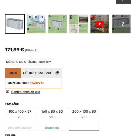
+2
171,99 €
(IVA incl.)
NÚMERO DE ARTÍCULO: 10031119
-20%
CÓDIGO:
SALE20P
CON CUPÓN:
137,59 €
Condiciones de uso
TAMAÑO:
100 x 100 x 57
160 x 80 x 80
200 x 100 x 80
cm
cm
cm
Otra combinación
Disponible
COLOR: