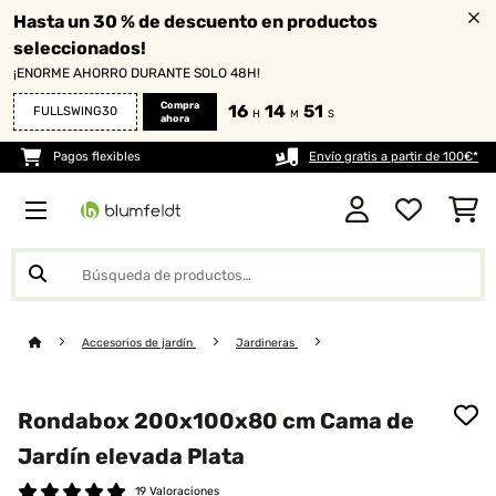
Hasta un 30 % de descuento en productos
seleccionados!
¡ENORME AHORRO DURANTE SOLO 48H!
Compra
16
14
51
FULLSWING30
H
M
S
ahora
Pagos flexibles
Envío gratis a partir de 100€*
Accesorios de jardín
Jardineras
Rondabox 200x100x80 cm Cama de
Jardín elevada Plata
19 Valoraciones