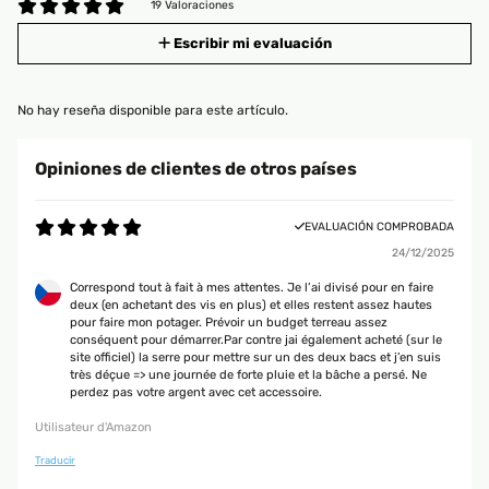
19 Valoraciones
Escribir mi evaluación
No hay reseña disponible para este artículo.
Opiniones de clientes de otros países
EVALUACIÓN COMPROBADA
24/12/2025
Correspond tout à fait à mes attentes. Je l’ai divisé pour en faire
deux (en achetant des vis en plus) et elles restent assez hautes
pour faire mon potager. Prévoir un budget terreau assez
conséquent pour démarrer.Par contre jai également acheté (sur le
site officiel) la serre pour mettre sur un des deux bacs et j’en suis
très déçue => une journée de forte pluie et la bâche a persé. Ne
perdez pas votre argent avec cet accessoire.
Utilisateur d'Amazon
Traducir