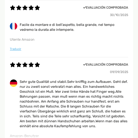
EVALUACIÓN COMPROBADA
30/10/2025
Facile da montare e di bell'aspetto, bella grande, nel tempo
vedremo la durata alle intemperie.
Utente Amazon
Traducir
EVALUACIÓN COMPROBADA
09/09/2025
Sehr gute Qualität und stabil.Sehr knifflig zum Aufbauen. Geht def.
nur zu zweit sonst verkratzt man alles. Ein handwerkliches
Geschick ist ein Muß. Wer zwei linke Hände hat Finger weg.Alle
Bohrungen passen, man muß wenn man es richtig macht nichts
nachbohren. Am Anfang alle Schrauben nur handfest, erst am
Schluss mit der Ratsche. Die 8 langen Schrauben für die
vierfachen Übergänge wirklich erst ganz am Schluß, die haben es
in sich. Teils sind die Teile sehr scharfkantig, Vorsicht ist geboten.
Am besten mit dünnen Handschuhen arbeiten.Wenn man das alles
einhält eine absolute Kaufempfehlung von uns.
Amazon-Benutzer