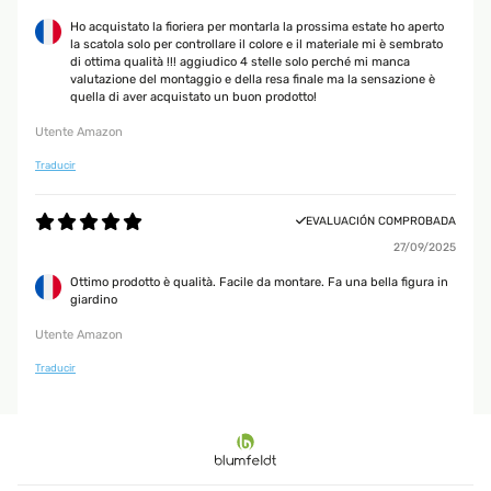
Ho acquistato la fioriera per montarla la prossima estate ho aperto
la scatola solo per controllare il colore e il materiale mi è sembrato
di ottima qualità !!! aggiudico 4 stelle solo perché mi manca
valutazione del montaggio e della resa finale ma la sensazione è
quella di aver acquistato un buon prodotto!
Utente Amazon
Traducir
EVALUACIÓN COMPROBADA
27/09/2025
Ottimo prodotto è qualità. Facile da montare. Fa una bella figura in
giardino
Utente Amazon
Traducir