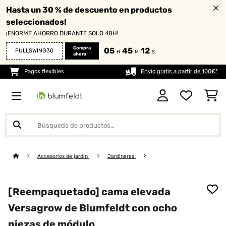
Hasta un 30 % de descuento en productos
seleccionados!
¡ENORME AHORRO DURANTE SOLO 48H!
Compra
05
45
10
FULLSWING30
H
M
S
ahora
Pagos flexibles
Envío gratis a partir de 100€*
Accesorios de jardín
Jardineras
[Reempaquetado] cama elevada
Versagrow de Blumfeldt con ocho
piezas de módulo