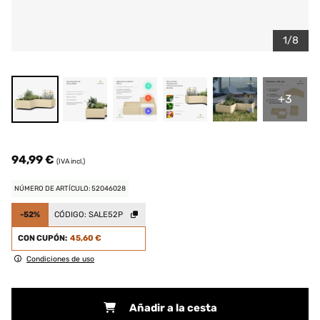
1/8
+3
94,99 €
(IVA incl.)
NÚMERO DE ARTÍCULO: 52046028
-52%
CÓDIGO:
SALE52P
CON CUPÓN:
45,60 €
Condiciones de uso
Añadir a la cesta