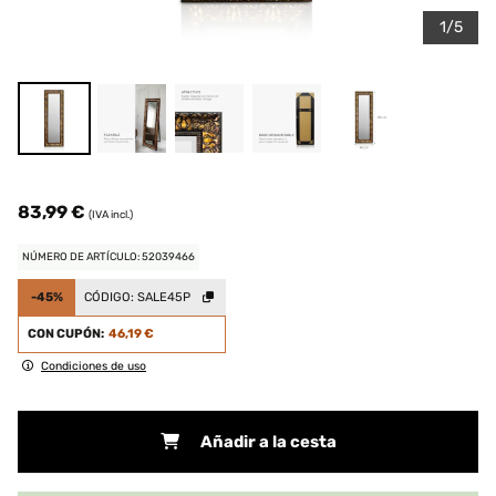
1/5
83,99 €
(IVA incl.)
NÚMERO DE ARTÍCULO: 52039466
-45%
CÓDIGO:
SALE45P
CON CUPÓN:
46,19 €
Condiciones de uso
Añadir a la cesta