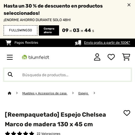
Hasta un 30 % de descuento en productos
seleccionados!
¡ENORME AHORRO DURANTE SOLO 48H!
Compra
09
03
43
FULLSWING30
H
M
S
ahora
Pagos flexibles
Envío gratis a partir de 100€*
Muebles y Accesorios de casa
Espejo
[Reempaquetado] Espejo Chelsea
Marco de madera 130 x 45 cm
22 Valoraciones