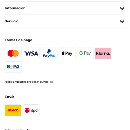
Información
EVALUACIÓN COMPROBADA
02/04/2023
Servicio
Il donne du style dans mon entrée. Tres beau. J adore
Formas de pago
Utilisateur d'Amazon
Traducir
EVALUACIÓN COMPROBADA
21/01/2023
Düşündüğümden çok daha kaliteli bir görünümü var,aldığıma hiç
*Todos nuestros precios incluyen IVA.
pişman değilim
Amazon-Benutzer
Envío
Traducir
EVALUACIÓN COMPROBADA
11/01/2023