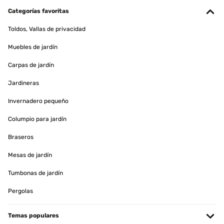
Bellissimo spechio
Categorías favoritas
Utente Amazon
Toldos, Vallas de privacidad
Traducir
Muebles de jardín
EVALUACIÓN COMPROBADA
Carpas de jardín
14/12/2023
Jardineras
Bello, molto elegante.
Invernadero pequeño
Utente Amazon
Columpio para jardín
Traducir
Braseros
Mesas de jardín
EVALUACIÓN COMPROBADA
20/04/2023
Tumbonas de jardín
Es fantástico lo he puesto en el salón
Pergolas
Usuario/a de amazon
Temas populares
Traducir