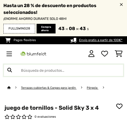
Hasta un 28 % de descuento en productos
seleccionados!
¡ENORME AHORRO DURANTE SOLO 48H!
Compra
43
08
43
FULLSWING28
H
M
S
ahora
Pagos flexibles
Envío gratis a partir de 100€*
Terrazas cubiertas & Carpas para jardín
Pérgola
juego de tornillos - Solid Sky 3 x 4
0 evaluaciones