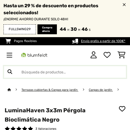
Hasta un 29 % de descuento en productos
seleccionados!
¡ENORME AHORRO DURANTE SOLO 48H!
Compra
44
30
46
FULLSWING29
H
M
S
ahora
Pagos flexibles
Envío gratis a partir de 100€*
Terrazas cubiertas & Carpas para jardín
Carpas de jardín
LuminaHaven 3x3m Pérgola
Bioclimática Negro
3 Valoraciones