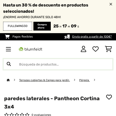
Hasta un 30 % de descuento en productos
seleccionados!
¡ENORME AHORRO DURANTE SOLO 48H!
Compra
25
17
09
FULLSWING30
H
M
S
ahora
Pagos flexibles
Envío gratis a partir de 100€*
Terrazas cubiertas & Carpas para jardín
Pérgola
paredes laterales - Pantheon Cortina
3x4
0 evaluaciones