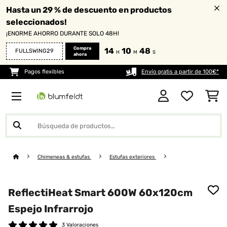
Hasta un 29 % de descuento en productos
seleccionados!
¡ENORME AHORRO DURANTE SOLO 48H!
Compra
14
10
46
FULLSWING29
H
M
S
ahora
Pagos flexibles
Envío gratis a partir de 100€*
Chimeneas & estufas
Estufas exteriores
ReflectiHeat Smart 600W 60x120cm
Espejo Infrarrojo
3 Valoraciones