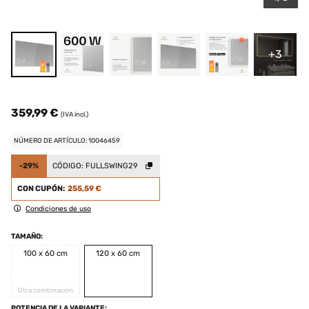
+3
359,99 €
(IVA incl.)
NÚMERO DE ARTÍCULO: 10046459
-29%
CÓDIGO:
FULLSWING29
CON CUPÓN:
255,59 €
Condiciones de uso
TAMAÑO:
100 x 60 cm
120 x 60 cm
Otra combinación
POTENCIA DE LA VARIANTE: