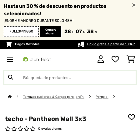
Hasta un 30 % de descuento en productos
seleccionados!
¡ENORME AHORRO DURANTE SOLO 48H!
Compra
28
07
38
FULLSWING30
H
M
S
ahora
Pagos flexibles
Envío gratis a partir de 100€*
Terrazas cubiertas & Carpas para jardín
Pérgola
techo - Pantheon Wall 3x3
0 evaluaciones