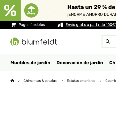
Hasta un 29 % de
¡ENORME AHORRO DURAN
Pagos flexibles
Envío gratis a partir de 100€
Muebles de jardín
Decoración de jardín
Ch
Chimeneas & estufas
Estufas exteriores
Cosmic