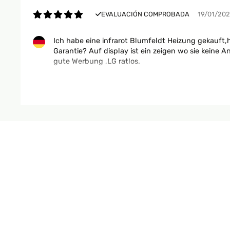
EVALUACIÓN COMPROBADA
19/01/20
Ich habe eine infrarot Blumfeldt Heizung gekauft,
Garantie? Auf display ist ein zeigen wo sie keine 
gute Werbung ,LG ratlos.
Amazon-Benutzer
EVALUACIÓN COMPROBADA
16/01/20
Super Gerät tuht was tuhen soll!
Amazon-Benutzer
EVALUACIÓN COMPROBADA
15/12/20