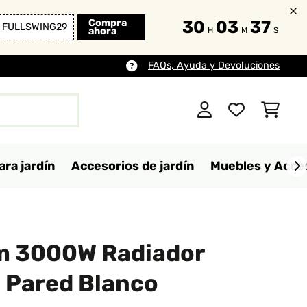
Compra
30
03
35
FULLSWING29
ahora
H
M
S
FAQs, Ayuda y Devoluciones
ara jardín
Accesorios de jardín
Muebles y Acces
m 3000W Radiador
e Pared Blanco