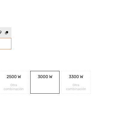
9
2500 W
3000 W
3300 W
Otra
Otra
combinación
combinación