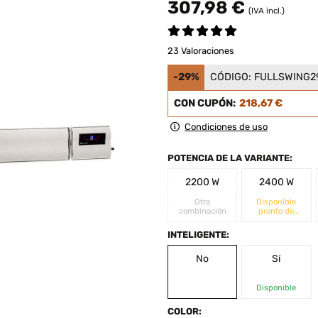
307,98 €
(IVA incl.)
23 Valoraciones
-29%
CÓDIGO:
FULLSWING2
CON CUPÓN:
218,67 €
Condiciones de uso
POTENCIA DE LA VARIANTE:
2200 W
2400 W
Otra
Disponible
combinación
pronto de
nuevo
INTELIGENTE:
No
Sí
Disponible
COLOR: