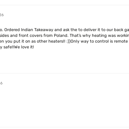
26
 Ordered Indian Takeaway and ask the to deliver it to our back gar
ides and front covers from Poland. That’s why heating was working 
ou put it on as other heaters!! :))Only way to control is remote c
 safe!!We love it!
26