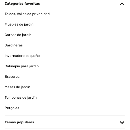
Terasse, er ist nun schon seit über 1 jahr in Gebrauch, Solar
Categorías favoritas
funktioniert immer noch und meinem mann gefällt er, zu
empfehlen
Toldos, Vallas de privacidad
Amazon-Benutzer
Muebles de jardín
Traducir
Carpas de jardín
EVALUACIÓN COMPROBADA
Jardineras
23/08/2024
Invernadero pequeño
the noise of the water tumbling down the feature is very cooling.
this does everything we hoped for, and the english summer keeps
Columpio para jardín
th eattery charged, so all is good
Braseros
Amazon user
Mesas de jardín
Traducir
Tumbonas de jardín
EVALUACIÓN COMPROBADA
Pergolas
15/07/2024
Very satisfied with the wall fountain. Delivery was fast and correct,
Temas populares
the fountain itself looks beautiful. And creates a calm effect
through the water. Even in the late evenings it is still beautiful and