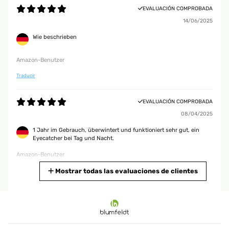
EVALUACIÓN COMPROBADA
14/06/2025
Wie beschrieben
Amazon-Benutzer
Traducir
EVALUACIÓN COMPROBADA
08/04/2025
1 Jahr im Gebrauch, überwintert und funktioniert sehr gut, ein
Eyecatcher bei Tag und Nacht.
Amazon-Benutzer
Traducir
Mostrar todas las evaluaciones de clientes
EVALUACIÓN COMPROBADA
07/11/2024
mein Mann wollte immer eine kleinen Solarbrunnen für unsere