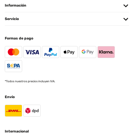
cozy thanks to the underwater LED ring. The solar panel looks of
Información
the same quality and, thanks to the internal battery, you can also
use the fountain in the evening and when the sun is not shining.
The fountain itself can be hung on the wall straight away, but I
Servicio
have added some (artificial) flowers and ivy for decoration.The
product is highly recommended and an eye-catcher!!!
Amazon user
Formas de pago
Traducir
EVALUACIÓN COMPROBADA
12/07/2024
Funciona muy bien, con una luz de ambiente estupenda y una
*Todos nuestros precios incluyen IVA.
caída de agua que produce un sonido muy agradable. Es una
bonita fuente decorativa con un aspecto igual a las fotos del
anuncio. Genial
Envío
Usuario/a de amazon
Traducir
EVALUACIÓN COMPROBADA
Internacional
04/01/2024