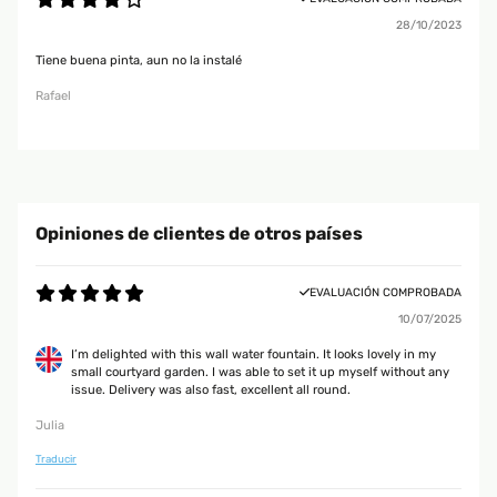
28/10/2023
Tiene buena pinta, aun no la instalé
Rafael
Opiniones de clientes de otros países
EVALUACIÓN COMPROBADA
10/07/2025
I’m delighted with this wall water fountain. It looks lovely in my
small courtyard garden. I was able to set it up myself without any
issue. Delivery was also fast, excellent all round.
Julia
Traducir