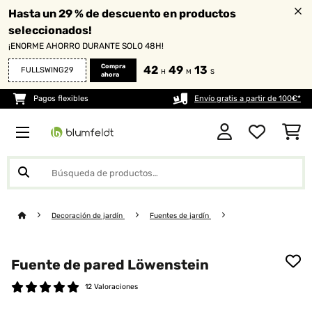
Hasta un 29 % de descuento en productos
seleccionados!
¡ENORME AHORRO DURANTE SOLO 48H!
Compra
42
49
12
FULLSWING29
H
M
S
ahora
Pagos flexibles
Envío gratis a partir de 100€*
Decoración de jardín
Fuentes de jardín
Fuente de pared Löwenstein
12 Valoraciones