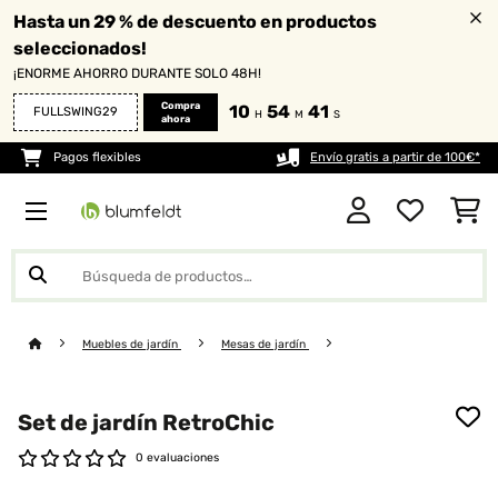
Hasta un 29 % de descuento en productos
seleccionados!
¡ENORME AHORRO DURANTE SOLO 48H!
Compra
10
54
41
FULLSWING29
H
M
S
ahora
Pagos flexibles
Envío gratis a partir de 100€*
Muebles de jardín
Mesas de jardín
Set de jardín RetroChic
0 evaluaciones