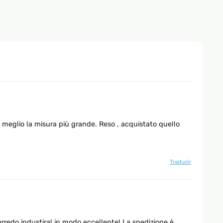
 meglio la misura più grande. Reso , acquistato quello
Traducir
arredo industiral in modo eccellente! La spedizione è