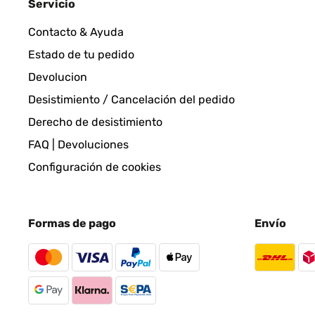
Servicio
Contacto & Ayuda
Orologio da parete molto bello. Consiglio a tutti pe
Estado de tu pedido
Devolucion
Utente Amazon
Desistimiento / Cancelación del pedido
Derecho de desistimiento
EVALUACIÓN COMPROBADA
07/11/202
FAQ | Devoluciones
Bello ,d effetto
Configuración de cookies
Utente Amazon
Formas de pago
Envío
EVALUACIÓN COMPROBADA
29/04/20
Oggetto pervenuto con un imballo impeccabile, le l
rotazione lancette praticamente impercettibile.