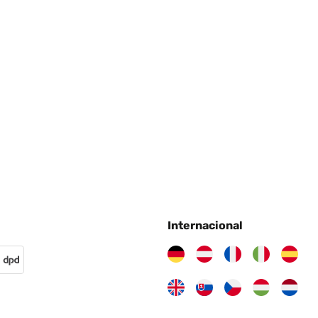
r chi vuole qualcosa di bello da esporre
4
Internacional
24
ancette vengono protette con una copertura in plastica. Molto gra