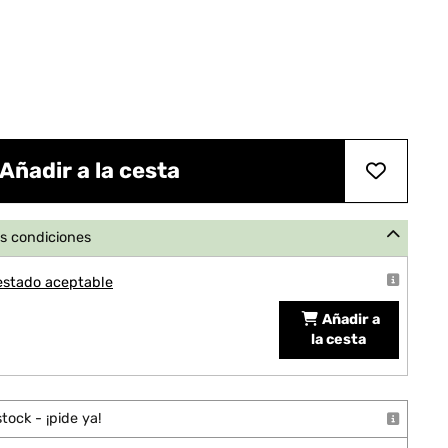
Añadir a la cesta
s condiciones
estado aceptable
Añadir a
la cesta
tock - ¡pide ya!