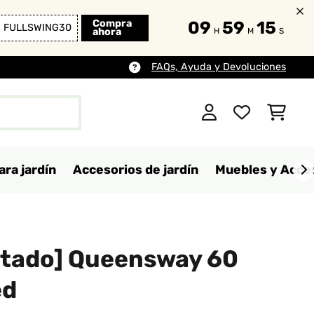
Compra
09
59
14
FULLSWING30
ahora
H
M
S
FAQs, Ayuda y Devoluciones
ara jardín
Accesorios de jardín
Muebles y Acces
tado] Queensway 60
ed