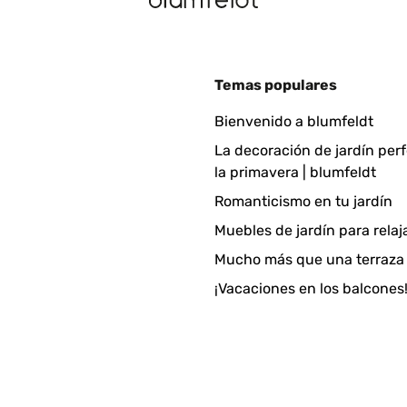
24
Temas populares
odotto.
Bienvenido a blumfeldt
La decoración de jardín per
la primavera | blumfeldt
Romanticismo en tu jardín
Muebles de jardín para relaj
24
Mucho más que una terraza
pido do que esperado e em boas condições.
¡Vacaciones en los balcones
4