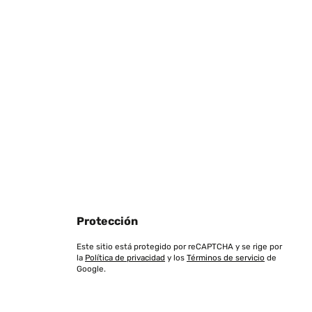
Traducir
Traducir
Protección
Este sitio está protegido por reCAPTCHA y se rige por
la
Política de privacidad
y los
Términos de servicio
de
Google.
devole, di facile installazione e con un meccanismo di