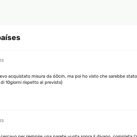
países
25
avevo acquistato misura da 60cm, ma poi ho visto che sarebbe stato
 di 10giorni rispetto al previsto)
25
e cercavo per riempire una parete vuota sopra il divano, completa l’