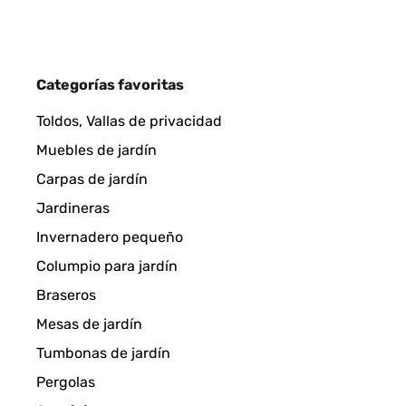
EVALUACIÓN COMPROBADA
20/11/20
Categorías favoritas
Proprio come descritto sono molto contenta del pr
Toldos, Vallas de privacidad
Muebles de jardín
Utente Amazon
Carpas de jardín
Jardineras
EVALUACIÓN COMPROBADA
20/11/20
Invernadero pequeño
Columpio para jardín
Bonito. Tal e qual como anunciado.Chegou mais rá
Braseros
Mesas de jardín
Usuario/a de amazon
Tumbonas de jardín
Pergolas
EVALUACIÓN COMPROBADA
14/11/202