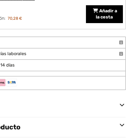
Añadir a
la cesta
ón:
70,28 €
ías laborales
14 días
oducto