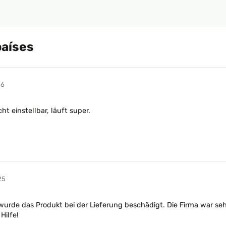
países
26
ht einstellbar, läuft super.
25
 wurde das Produkt bei der Lieferung beschädigt. Die Firma war s
Hilfe!