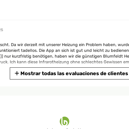
25
rascht. Da wir derzeit mit unserer Heizung ein Problem haben, wur
nktioniert tadellos. Die App an sich ist gut und leicht zu bediene
-)) nur kurzfristig benötigen, haben wir die günstigen Blumfeldt He
uck. Ich kann diese Infrarotheizung ohne schlechtes Gewissen e
Mostrar todas las evaluaciones de clientes
25
hrieben, funktioniert nur mit App. Aber darüber gut einzustellen,