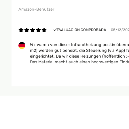
Amazon-Benutzer
EVALUACIÓN COMPROBADA
05/12/20
Wir waren von dieser Infrarotheizung positiv über
m2) werden gut beheizt, die Steuerung (via App) fu
eingerichtet. Da wir diese Heizungen (hoffentlich :
Das Material macht auch einen hochwertigen Eindr
Amazon-Benutzer
EVALUACIÓN COMPROBADA
23/10/20
Erfüllt die vorgegebenen Angaben, etwas blöd besc