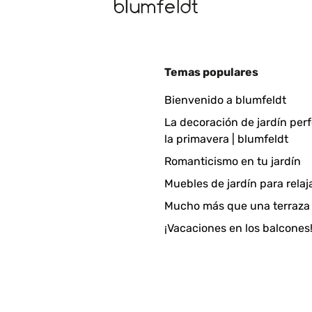
25
Temas populares
Bienvenido a blumfeldt
La decoración de jardín per
la primavera | blumfeldt
Romanticismo en tu jardín
Muebles de jardín para relaj
25
Mucho más que una terraza
mica heater for comparison after my house main heating system die
¡Vacaciones en los balcones
far infrared. This heater has quite some convection heating going on t
ion heat being absorbed by your skin. But on the "shadow" side, me
ch stay cold. My room thermometers stay 4 to 7 degrees C lower tha
maybe 20% max. on this type of heater.This heater is one-directiona
f you are dangerously brave, ceiling mounting. Some spacers for that
is most likely many buyers will use it standing nearby anyway - not