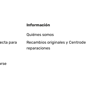
Traducir
Información
Quiénes somos
fecta para
Recambios originales y Centrode
reparaciones
Traducir
arse
d and has to be repaired (try to find a tech guy that
!
oo. Which is good.Sitting in the "light" side, meaning, in
aning on the backside or anything left or right or on top
n the heaters thermostat, because they are on the
l. The backside stays relatively cool and is fully
 are included. Screws or other installation material are
 on a wall far away not giving any radiation heat any