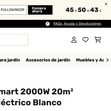
Compra
45
50
42
FULLSWING29
ahora
H
M
S
FAQs, Ayuda y Devoluciones
ara jardín
Accesorios de jardín
Muebles y Acces
Smart 2000W 20m²
léctrico Blanco