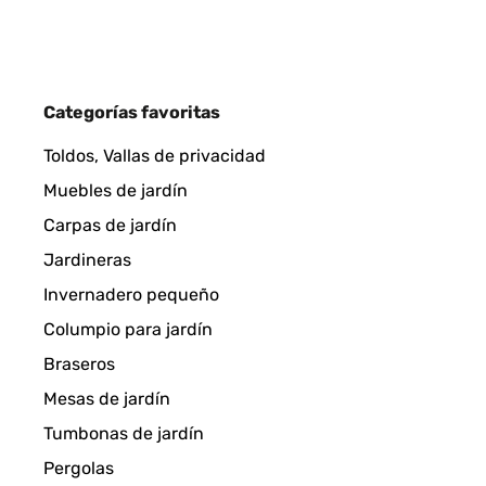
Amazon-Benutzer
EVALUACIÓN COMPROBADA
07/03/20
Categorías favoritas
Todo muy bien y rapidísimo
Toldos, Vallas de privacidad
Muebles de jardín
Usuario/a de amazon
Carpas de jardín
Jardineras
EVALUACIÓN COMPROBADA
06/03/20
Invernadero pequeño
Columpio para jardín
I bought this heater in combination with a 2000W 
Braseros
touches old gas heaters...).First off, it is not all 
front of the heating panel lets you feel the radiat
Mesas de jardín
of it, as well as on the backside, things very mu
Tumbonas de jardín
"shadow" side of the heater. And the convection is 
covered.It has holes on its backside for wall- or i
Pergolas
NOT. Considering the low range of the heating, it 